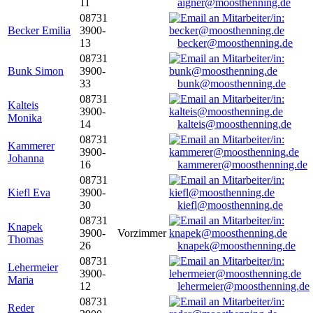
11
aigner@moosthenning.de
08731
Becker Emilia
3900-
13
becker@moosthenning.de
08731
Bunk Simon
3900-
33
bunk@moosthenning.de
08731
Kalteis
3900-
Monika
14
kalteis@moosthenning.de
08731
Kammerer
3900-
Johanna
16
kammerer@moosthenning.de
08731
Kiefl Eva
3900-
30
kiefl@moosthenning.de
08731
Knapek
3900-
Vorzimmer
Thomas
26
knapek@moosthenning.de
08731
Lehermeier
3900-
Maria
12
lehermeier@moosthenning.de
08731
Reder