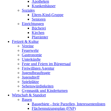
Apotheken
Krankenhäuser
Soziales
Eltern-Kind-Gruppe
Senioren
Einrichtungen
Bücherei
Kirchen
Pfarrämter
Freizeit & Kultur
Vereine
Feuerwehr
Gastronomie
Unterkünfte
Feste und Feiern im Bürgersaal
Freiwilligen Agentur
Jugendbeauftragte
Jugendtreff
Spielplätze
Sehenswürdigkeiten
Gymnastik und Kinderturnen
Wirtschaft & Standort
Bauen
Baugebiete - freie Parzellen, Interessentenlisten
Flächennutzungsplan (FNP)