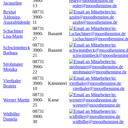
3900-
Jacqueline
13
reder@moosthenning.de
Rexhaj
08731
Aldoniza,
3900-
Auszubildende
11
azubi@moosthenning.de
08731
Schachtner
3900-
Bauamt
Lisa-Marie
27
l.schachtner@moosthenning.d
08731
Schwimmbeck
3900-
Bauamt
Barbara
21
schwimmbeck@moosthenning
08731
Strohmaier
3900-
Monika
22
strohmaier@moosthenning.de
08731
Vierthaler
3900-
Kämmerei
Beatrix
10
vierthaler@moosthenning.de
08731
Werner Martin
3900-
Kasse
25
werner@moosthenning.de
08731
Widbiller
3900-
Daniela
30
widbiller@moosthenning.de