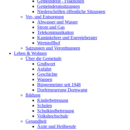
Gemeinderat - Fraktionen
Gemeinderatssitzungen
Niederschriften öffentliche Sitzungen
Ver- und Entsorgung
Abwasser und Wasser
Strom und Gas
Telekommunikation
Kaminkehrer und Energieberater
Wertstoffhof
Satzungen und Verordnungen
Leben & Wohnen
Über die Gemeinde
Grußwort
Anfahrt
Geschichte
Wappen
Bürgermeister seit 1948
Dorferneuerung Dornwang
Bildung
Kinderbetreuung
Schulen
Schulkindbetreuung
Volkshochschule
Gesundheit
Ärzte und Heilberufe