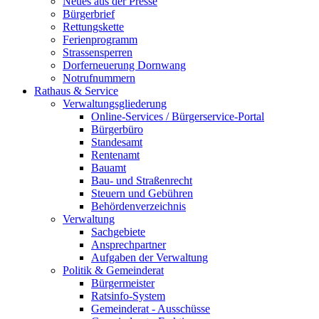
Neues aus der Presse
Bürgerbrief
Rettungskette
Ferienprogramm
Strassensperren
Dorferneuerung Dornwang
Notrufnummern
Rathaus & Service
Verwaltungsgliederung
Online-Services / Bürgerservice-Portal
Bürgerbüro
Standesamt
Rentenamt
Bauamt
Bau- und Straßenrecht
Steuern und Gebühren
Behördenverzeichnis
Verwaltung
Sachgebiete
Ansprechpartner
Aufgaben der Verwaltung
Politik & Gemeinderat
Bürgermeister
Ratsinfo-System
Gemeinderat - Ausschüsse