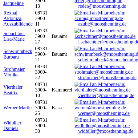
3900-
Jacqueline
13
reder@moosthenning.de
Rexhaj
08731
Aldoniza,
3900-
Auszubildende
11
azubi@moosthenning.de
08731
Schachtner
3900-
Bauamt
Lisa-Marie
27
l.schachtner@moosthenning.d
08731
Schwimmbeck
3900-
Bauamt
Barbara
21
schwimmbeck@moosthenning
08731
Strohmaier
3900-
Monika
22
strohmaier@moosthenning.de
08731
Vierthaler
3900-
Kämmerei
Beatrix
10
vierthaler@moosthenning.de
08731
Werner Martin
3900-
Kasse
25
werner@moosthenning.de
08731
Widbiller
3900-
Daniela
30
widbiller@moosthenning.de