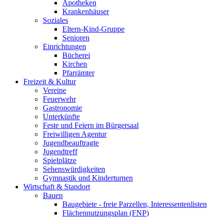
Apotheken
Krankenhäuser
Soziales
Eltern-Kind-Gruppe
Senioren
Einrichtungen
Bücherei
Kirchen
Pfarrämter
Freizeit & Kultur
Vereine
Feuerwehr
Gastronomie
Unterkünfte
Feste und Feiern im Bürgersaal
Freiwilligen Agentur
Jugendbeauftragte
Jugendtreff
Spielplätze
Sehenswürdigkeiten
Gymnastik und Kinderturnen
Wirtschaft & Standort
Bauen
Baugebiete - freie Parzellen, Interessentenlisten
Flächennutzungsplan (FNP)