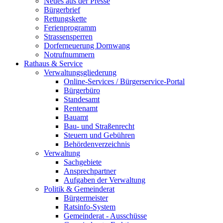
Neues aus der Presse
Bürgerbrief
Rettungskette
Ferienprogramm
Strassensperren
Dorferneuerung Dornwang
Notrufnummern
Rathaus & Service
Verwaltungsgliederung
Online-Services / Bürgerservice-Portal
Bürgerbüro
Standesamt
Rentenamt
Bauamt
Bau- und Straßenrecht
Steuern und Gebühren
Behördenverzeichnis
Verwaltung
Sachgebiete
Ansprechpartner
Aufgaben der Verwaltung
Politik & Gemeinderat
Bürgermeister
Ratsinfo-System
Gemeinderat - Ausschüsse