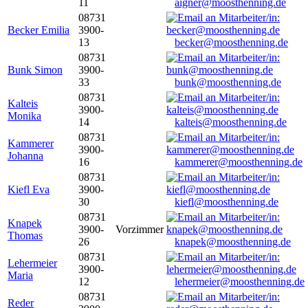
11
aigner@moosthenning.de
08731
Becker Emilia
3900-
13
becker@moosthenning.de
08731
Bunk Simon
3900-
33
bunk@moosthenning.de
08731
Kalteis
3900-
Monika
14
kalteis@moosthenning.de
08731
Kammerer
3900-
Johanna
16
kammerer@moosthenning.de
08731
Kiefl Eva
3900-
30
kiefl@moosthenning.de
08731
Knapek
3900-
Vorzimmer
Thomas
26
knapek@moosthenning.de
08731
Lehermeier
3900-
Maria
12
lehermeier@moosthenning.de
08731
Reder