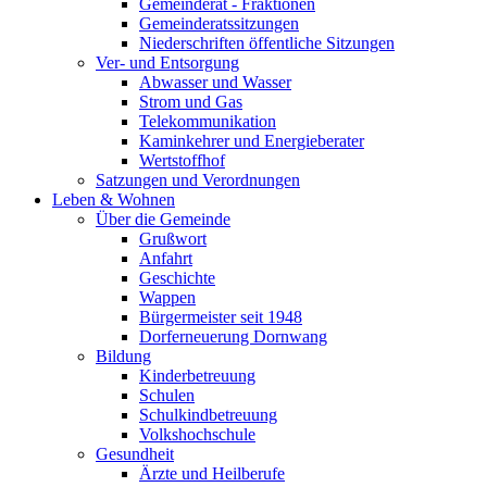
Gemeinderat - Fraktionen
Gemeinderatssitzungen
Niederschriften öffentliche Sitzungen
Ver- und Entsorgung
Abwasser und Wasser
Strom und Gas
Telekommunikation
Kaminkehrer und Energieberater
Wertstoffhof
Satzungen und Verordnungen
Leben & Wohnen
Über die Gemeinde
Grußwort
Anfahrt
Geschichte
Wappen
Bürgermeister seit 1948
Dorferneuerung Dornwang
Bildung
Kinderbetreuung
Schulen
Schulkindbetreuung
Volkshochschule
Gesundheit
Ärzte und Heilberufe