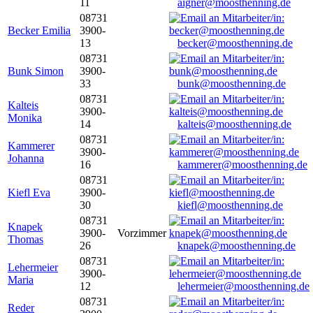
11
aigner@moosthenning.de
08731
Becker Emilia
3900-
13
becker@moosthenning.de
08731
Bunk Simon
3900-
33
bunk@moosthenning.de
08731
Kalteis
3900-
Monika
14
kalteis@moosthenning.de
08731
Kammerer
3900-
Johanna
16
kammerer@moosthenning.de
08731
Kiefl Eva
3900-
30
kiefl@moosthenning.de
08731
Knapek
3900-
Vorzimmer
Thomas
26
knapek@moosthenning.de
08731
Lehermeier
3900-
Maria
12
lehermeier@moosthenning.de
08731
Reder