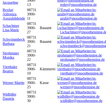
3900-
Jacqueline
13
reder@moosthenning.de
Rexhaj
08731
Aldoniza,
3900-
Auszubildende
11
azubi@moosthenning.de
08731
Schachtner
3900-
Bauamt
Lisa-Marie
27
l.schachtner@moosthenning.d
08731
Schwimmbeck
3900-
Bauamt
Barbara
21
schwimmbeck@moosthenning
08731
Strohmaier
3900-
Monika
22
strohmaier@moosthenning.de
08731
Vierthaler
3900-
Kämmerei
Beatrix
10
vierthaler@moosthenning.de
08731
Werner Martin
3900-
Kasse
25
werner@moosthenning.de
08731
Widbiller
3900-
Daniela
30
widbiller@moosthenning.de