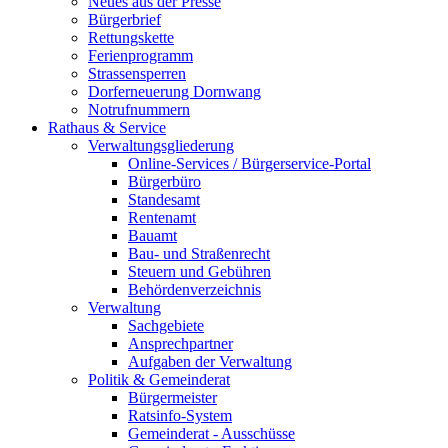
Neues aus der Presse
Bürgerbrief
Rettungskette
Ferienprogramm
Strassensperren
Dorferneuerung Dornwang
Notrufnummern
Rathaus & Service
Verwaltungsgliederung
Online-Services / Bürgerservice-Portal
Bürgerbüro
Standesamt
Rentenamt
Bauamt
Bau- und Straßenrecht
Steuern und Gebühren
Behördenverzeichnis
Verwaltung
Sachgebiete
Ansprechpartner
Aufgaben der Verwaltung
Politik & Gemeinderat
Bürgermeister
Ratsinfo-System
Gemeinderat - Ausschüsse