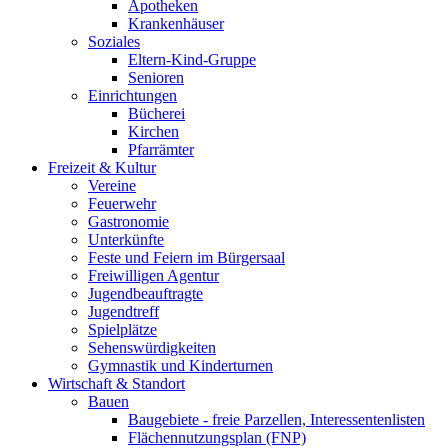
Apotheken
Krankenhäuser
Soziales
Eltern-Kind-Gruppe
Senioren
Einrichtungen
Bücherei
Kirchen
Pfarrämter
Freizeit & Kultur
Vereine
Feuerwehr
Gastronomie
Unterkünfte
Feste und Feiern im Bürgersaal
Freiwilligen Agentur
Jugendbeauftragte
Jugendtreff
Spielplätze
Sehenswürdigkeiten
Gymnastik und Kinderturnen
Wirtschaft & Standort
Bauen
Baugebiete - freie Parzellen, Interessentenlisten
Flächennutzungsplan (FNP)