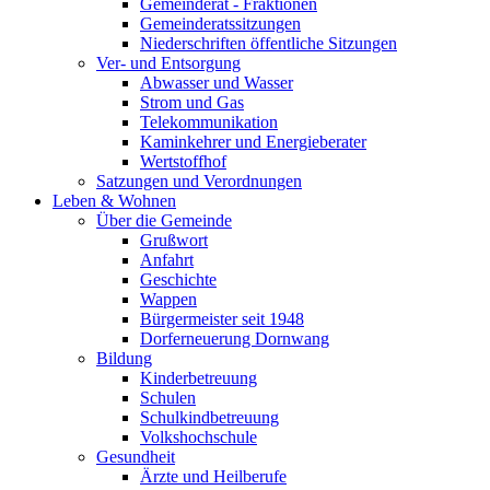
Gemeinderat - Fraktionen
Gemeinderatssitzungen
Niederschriften öffentliche Sitzungen
Ver- und Entsorgung
Abwasser und Wasser
Strom und Gas
Telekommunikation
Kaminkehrer und Energieberater
Wertstoffhof
Satzungen und Verordnungen
Leben & Wohnen
Über die Gemeinde
Grußwort
Anfahrt
Geschichte
Wappen
Bürgermeister seit 1948
Dorferneuerung Dornwang
Bildung
Kinderbetreuung
Schulen
Schulkindbetreuung
Volkshochschule
Gesundheit
Ärzte und Heilberufe