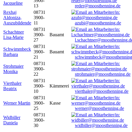
3900-
Jacqueline
13
reder@moosthenning.de
Rexhaj
08731
Aldoniza,
3900-
Auszubildende
11
azubi@moosthenning.de
08731
Schachtner
3900-
Bauamt
Lisa-Marie
27
l.schachtner@moosthenning.d
08731
Schwimmbeck
3900-
Bauamt
Barbara
21
schwimmbeck@moosthenning
08731
Strohmaier
3900-
Monika
22
strohmaier@moosthenning.de
08731
Vierthaler
3900-
Kämmerei
Beatrix
10
vierthaler@moosthenning.de
08731
Werner Martin
3900-
Kasse
25
werner@moosthenning.de
08731
Widbiller
3900-
Daniela
30
widbiller@moosthenning.de