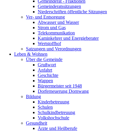
Gemeinderat - Fraktionen
Gemeinderatssitzungen
Niederschriften öffentliche Sitzungen
Ver- und Entsorgung
Abwasser und Wasser
Strom und Gas
Telekommunikation
Kaminkehrer und Energieberater
Wertstoffhof
Satzungen und Verordnungen
Leben & Wohnen
Über die Gemeinde
Grußwort
Anfahrt
Geschichte
Wappen
Bürgermeister seit 1948
Dorferneuerung Dornwang
Bildung
Kinderbetreuung
Schulen
Schulkindbetreuung
Volkshochschule
Gesundheit
Ärzte und Heilberufe