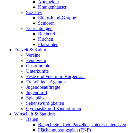
Apotheken
Krankenhäuser
Soziales
Eltern-Kind-Gruppe
Senioren
Einrichtungen
Bücherei
Kirchen
Pfarrämter
Freizeit & Kultur
Vereine
Feuerwehr
Gastronomie
Unterkünfte
Feste und Feiern im Bürgersaal
Freiwilligen Agentur
Jugendbeauftragte
Jugendtreff
Spielplätze
Sehenswürdigkeiten
Gymnastik und Kinderturnen
Wirtschaft & Standort
Bauen
Baugebiete - freie Parzellen, Interessentenlisten
Flächennutzungsplan (FNP)