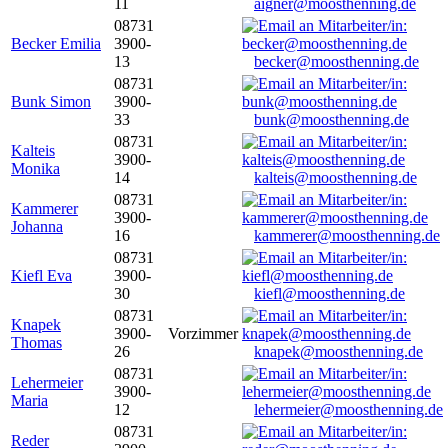
11
aigner@moosthenning.de
08731
Becker Emilia
3900-
13
becker@moosthenning.de
08731
Bunk Simon
3900-
33
bunk@moosthenning.de
08731
Kalteis
3900-
Monika
14
kalteis@moosthenning.de
08731
Kammerer
3900-
Johanna
16
kammerer@moosthenning.de
08731
Kiefl Eva
3900-
30
kiefl@moosthenning.de
08731
Knapek
3900-
Vorzimmer
Thomas
26
knapek@moosthenning.de
08731
Lehermeier
3900-
Maria
12
lehermeier@moosthenning.de
08731
Reder