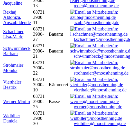
3900-
Jacqueline
13
reder@moosthenning.de
Rexhaj
08731
Aldoniza,
3900-
Auszubildende
11
azubi@moosthenning.de
08731
Schachtner
3900-
Bauamt
Lisa-Marie
27
l.schachtner@moosthenning.d
08731
Schwimmbeck
3900-
Bauamt
Barbara
21
schwimmbeck@moosthenning
08731
Strohmaier
3900-
Monika
22
strohmaier@moosthenning.de
08731
Vierthaler
3900-
Kämmerei
Beatrix
10
vierthaler@moosthenning.de
08731
Werner Martin
3900-
Kasse
25
werner@moosthenning.de
08731
Widbiller
3900-
Daniela
30
widbiller@moosthenning.de