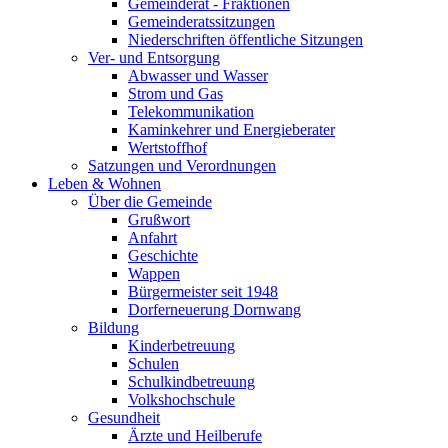
Gemeinderat - Fraktionen
Gemeinderatssitzungen
Niederschriften öffentliche Sitzungen
Ver- und Entsorgung
Abwasser und Wasser
Strom und Gas
Telekommunikation
Kaminkehrer und Energieberater
Wertstoffhof
Satzungen und Verordnungen
Leben & Wohnen
Über die Gemeinde
Grußwort
Anfahrt
Geschichte
Wappen
Bürgermeister seit 1948
Dorferneuerung Dornwang
Bildung
Kinderbetreuung
Schulen
Schulkindbetreuung
Volkshochschule
Gesundheit
Ärzte und Heilberufe