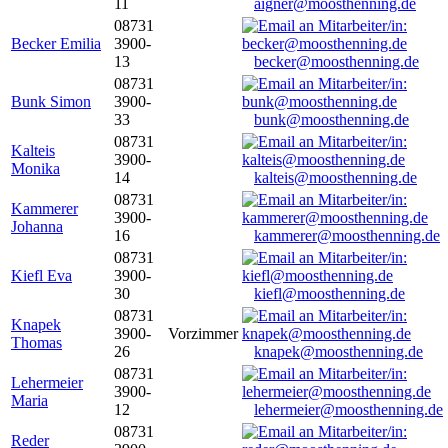
11
aigner@moosthenning.de
08731
Becker Emilia
3900-
13
becker@moosthenning.de
08731
Bunk Simon
3900-
33
bunk@moosthenning.de
08731
Kalteis
3900-
Monika
14
kalteis@moosthenning.de
08731
Kammerer
3900-
Johanna
16
kammerer@moosthenning.de
08731
Kiefl Eva
3900-
30
kiefl@moosthenning.de
08731
Knapek
3900-
Vorzimmer
Thomas
26
knapek@moosthenning.de
08731
Lehermeier
3900-
Maria
12
lehermeier@moosthenning.de
08731
Reder