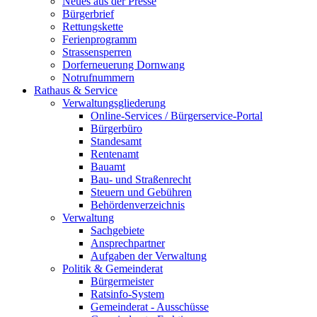
Neues aus der Presse
Bürgerbrief
Rettungskette
Ferienprogramm
Strassensperren
Dorferneuerung Dornwang
Notrufnummern
Rathaus & Service
Verwaltungsgliederung
Online-Services / Bürgerservice-Portal
Bürgerbüro
Standesamt
Rentenamt
Bauamt
Bau- und Straßenrecht
Steuern und Gebühren
Behördenverzeichnis
Verwaltung
Sachgebiete
Ansprechpartner
Aufgaben der Verwaltung
Politik & Gemeinderat
Bürgermeister
Ratsinfo-System
Gemeinderat - Ausschüsse