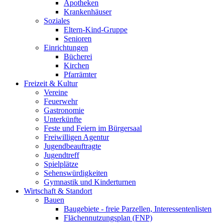
Apotheken
Krankenhäuser
Soziales
Eltern-Kind-Gruppe
Senioren
Einrichtungen
Bücherei
Kirchen
Pfarrämter
Freizeit & Kultur
Vereine
Feuerwehr
Gastronomie
Unterkünfte
Feste und Feiern im Bürgersaal
Freiwilligen Agentur
Jugendbeauftragte
Jugendtreff
Spielplätze
Sehenswürdigkeiten
Gymnastik und Kinderturnen
Wirtschaft & Standort
Bauen
Baugebiete - freie Parzellen, Interessentenlisten
Flächennutzungsplan (FNP)