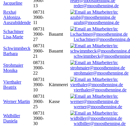
3900-
Jacqueline
13
reder@moosthenning.de
Rexhaj
08731
Aldoniza,
3900-
Auszubildende
11
azubi@moosthenning.de
08731
Schachtner
3900-
Bauamt
Lisa-Marie
27
l.schachtner@moosthenning.d
08731
Schwimmbeck
3900-
Bauamt
Barbara
21
schwimmbeck@moosthenning
08731
Strohmaier
3900-
Monika
22
strohmaier@moosthenning.de
08731
Vierthaler
3900-
Kämmerei
Beatrix
10
vierthaler@moosthenning.de
08731
Werner Martin
3900-
Kasse
25
werner@moosthenning.de
08731
Widbiller
3900-
Daniela
30
widbiller@moosthenning.de