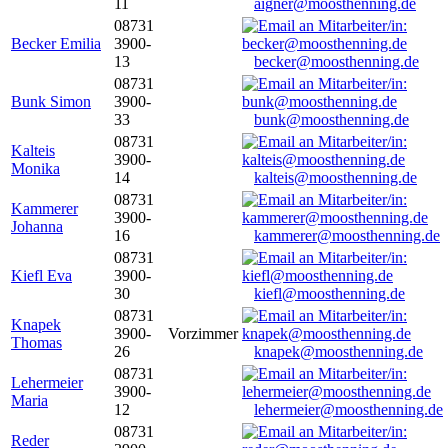
11
aigner@moosthenning.de
08731
Becker Emilia
3900-
13
becker@moosthenning.de
08731
Bunk Simon
3900-
33
bunk@moosthenning.de
08731
Kalteis
3900-
Monika
14
kalteis@moosthenning.de
08731
Kammerer
3900-
Johanna
16
kammerer@moosthenning.de
08731
Kiefl Eva
3900-
30
kiefl@moosthenning.de
08731
Knapek
3900-
Vorzimmer
Thomas
26
knapek@moosthenning.de
08731
Lehermeier
3900-
Maria
12
lehermeier@moosthenning.de
08731
Reder