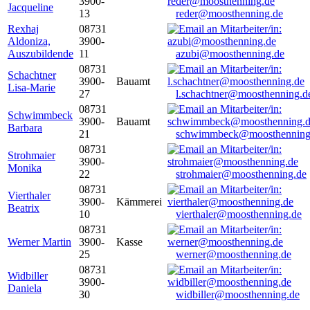
3900-
Jacqueline
13
reder@moosthenning.de
Rexhaj
08731
Aldoniza,
3900-
Auszubildende
11
azubi@moosthenning.de
08731
Schachtner
3900-
Bauamt
Lisa-Marie
27
l.schachtner@moosthenning.d
08731
Schwimmbeck
3900-
Bauamt
Barbara
21
schwimmbeck@moosthenning
08731
Strohmaier
3900-
Monika
22
strohmaier@moosthenning.de
08731
Vierthaler
3900-
Kämmerei
Beatrix
10
vierthaler@moosthenning.de
08731
Werner Martin
3900-
Kasse
25
werner@moosthenning.de
08731
Widbiller
3900-
Daniela
30
widbiller@moosthenning.de