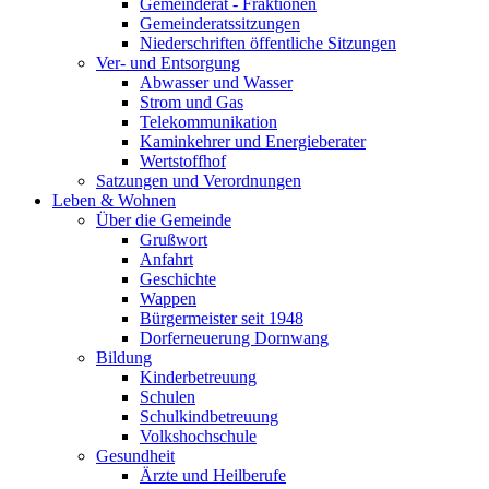
Gemeinderat - Fraktionen
Gemeinderatssitzungen
Niederschriften öffentliche Sitzungen
Ver- und Entsorgung
Abwasser und Wasser
Strom und Gas
Telekommunikation
Kaminkehrer und Energieberater
Wertstoffhof
Satzungen und Verordnungen
Leben & Wohnen
Über die Gemeinde
Grußwort
Anfahrt
Geschichte
Wappen
Bürgermeister seit 1948
Dorferneuerung Dornwang
Bildung
Kinderbetreuung
Schulen
Schulkindbetreuung
Volkshochschule
Gesundheit
Ärzte und Heilberufe