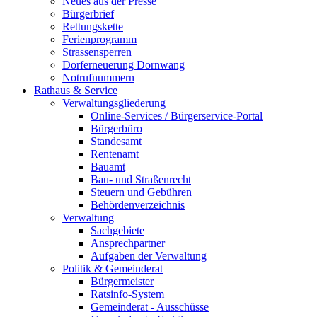
Neues aus der Presse
Bürgerbrief
Rettungskette
Ferienprogramm
Strassensperren
Dorferneuerung Dornwang
Notrufnummern
Rathaus & Service
Verwaltungsgliederung
Online-Services / Bürgerservice-Portal
Bürgerbüro
Standesamt
Rentenamt
Bauamt
Bau- und Straßenrecht
Steuern und Gebühren
Behördenverzeichnis
Verwaltung
Sachgebiete
Ansprechpartner
Aufgaben der Verwaltung
Politik & Gemeinderat
Bürgermeister
Ratsinfo-System
Gemeinderat - Ausschüsse