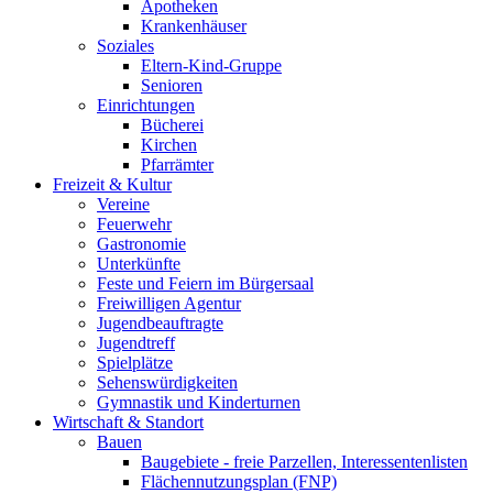
Apotheken
Krankenhäuser
Soziales
Eltern-Kind-Gruppe
Senioren
Einrichtungen
Bücherei
Kirchen
Pfarrämter
Freizeit & Kultur
Vereine
Feuerwehr
Gastronomie
Unterkünfte
Feste und Feiern im Bürgersaal
Freiwilligen Agentur
Jugendbeauftragte
Jugendtreff
Spielplätze
Sehenswürdigkeiten
Gymnastik und Kinderturnen
Wirtschaft & Standort
Bauen
Baugebiete - freie Parzellen, Interessentenlisten
Flächennutzungsplan (FNP)