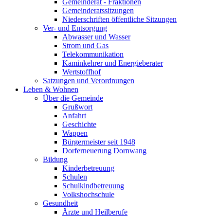
Gemeinderat - Fraktionen
Gemeinderatssitzungen
Niederschriften öffentliche Sitzungen
Ver- und Entsorgung
Abwasser und Wasser
Strom und Gas
Telekommunikation
Kaminkehrer und Energieberater
Wertstoffhof
Satzungen und Verordnungen
Leben & Wohnen
Über die Gemeinde
Grußwort
Anfahrt
Geschichte
Wappen
Bürgermeister seit 1948
Dorferneuerung Dornwang
Bildung
Kinderbetreuung
Schulen
Schulkindbetreuung
Volkshochschule
Gesundheit
Ärzte und Heilberufe