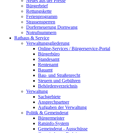
Neues aus der Presse
Bürgerbrief
Rettungskette
Ferienprogramm
Strassensperren
Dorferneuerung Dornwang
Notrufnummern
Rathaus & Service
Verwaltungsgliederung
Online-Services / Bürgerservice-Portal
Bürgerbüro
Standesamt
Rentenamt
Bauamt
Bau- und Straßenrecht
Steuern und Gebühren
Behördenverzeichnis
Verwaltung
Sachgebiete
Ansprechpartner
Aufgaben der Verwaltung
Politik & Gemeinderat
Bürgermeister
Ratsinfo-System
Gemeinderat - Ausschüsse