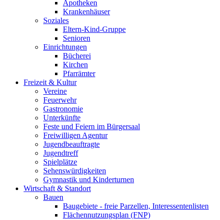
Apotheken
Krankenhäuser
Soziales
Eltern-Kind-Gruppe
Senioren
Einrichtungen
Bücherei
Kirchen
Pfarrämter
Freizeit & Kultur
Vereine
Feuerwehr
Gastronomie
Unterkünfte
Feste und Feiern im Bürgersaal
Freiwilligen Agentur
Jugendbeauftragte
Jugendtreff
Spielplätze
Sehenswürdigkeiten
Gymnastik und Kinderturnen
Wirtschaft & Standort
Bauen
Baugebiete - freie Parzellen, Interessentenlisten
Flächennutzungsplan (FNP)