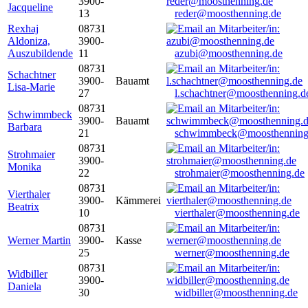
3900-
Jacqueline
13
reder@moosthenning.de
Rexhaj
08731
Aldoniza,
3900-
Auszubildende
11
azubi@moosthenning.de
08731
Schachtner
3900-
Bauamt
Lisa-Marie
27
l.schachtner@moosthenning.d
08731
Schwimmbeck
3900-
Bauamt
Barbara
21
schwimmbeck@moosthenning
08731
Strohmaier
3900-
Monika
22
strohmaier@moosthenning.de
08731
Vierthaler
3900-
Kämmerei
Beatrix
10
vierthaler@moosthenning.de
08731
Werner Martin
3900-
Kasse
25
werner@moosthenning.de
08731
Widbiller
3900-
Daniela
30
widbiller@moosthenning.de