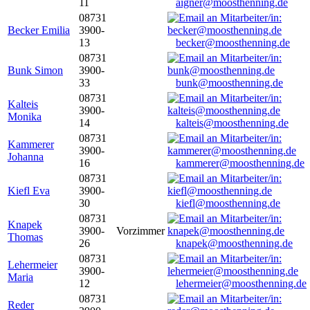
11
aigner@moosthenning.de
08731
Becker Emilia
3900-
13
becker@moosthenning.de
08731
Bunk Simon
3900-
33
bunk@moosthenning.de
08731
Kalteis
3900-
Monika
14
kalteis@moosthenning.de
08731
Kammerer
3900-
Johanna
16
kammerer@moosthenning.de
08731
Kiefl Eva
3900-
30
kiefl@moosthenning.de
08731
Knapek
3900-
Vorzimmer
Thomas
26
knapek@moosthenning.de
08731
Lehermeier
3900-
Maria
12
lehermeier@moosthenning.de
08731
Reder