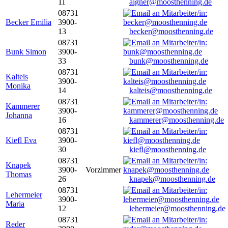
11
aigner@moosthenning.de
08731
Becker Emilia
3900-
13
becker@moosthenning.de
08731
Bunk Simon
3900-
33
bunk@moosthenning.de
08731
Kalteis
3900-
Monika
14
kalteis@moosthenning.de
08731
Kammerer
3900-
Johanna
16
kammerer@moosthenning.de
08731
Kiefl Eva
3900-
30
kiefl@moosthenning.de
08731
Knapek
3900-
Vorzimmer
Thomas
26
knapek@moosthenning.de
08731
Lehermeier
3900-
Maria
12
lehermeier@moosthenning.de
08731
Reder