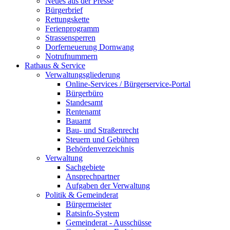
Neues aus der Presse
Bürgerbrief
Rettungskette
Ferienprogramm
Strassensperren
Dorferneuerung Dornwang
Notrufnummern
Rathaus & Service
Verwaltungsgliederung
Online-Services / Bürgerservice-Portal
Bürgerbüro
Standesamt
Rentenamt
Bauamt
Bau- und Straßenrecht
Steuern und Gebühren
Behördenverzeichnis
Verwaltung
Sachgebiete
Ansprechpartner
Aufgaben der Verwaltung
Politik & Gemeinderat
Bürgermeister
Ratsinfo-System
Gemeinderat - Ausschüsse