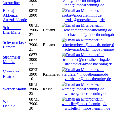
3900-
Jacqueline
13
reder@moosthenning.de
Rexhaj
08731
Aldoniza,
3900-
Auszubildende
11
azubi@moosthenning.de
08731
Schachtner
3900-
Bauamt
Lisa-Marie
27
l.schachtner@moosthenning.d
08731
Schwimmbeck
3900-
Bauamt
Barbara
21
schwimmbeck@moosthenning
08731
Strohmaier
3900-
Monika
22
strohmaier@moosthenning.de
08731
Vierthaler
3900-
Kämmerei
Beatrix
10
vierthaler@moosthenning.de
08731
Werner Martin
3900-
Kasse
25
werner@moosthenning.de
08731
Widbiller
3900-
Daniela
30
widbiller@moosthenning.de