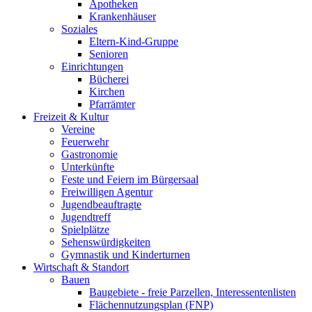
Apotheken
Krankenhäuser
Soziales
Eltern-Kind-Gruppe
Senioren
Einrichtungen
Bücherei
Kirchen
Pfarrämter
Freizeit & Kultur
Vereine
Feuerwehr
Gastronomie
Unterkünfte
Feste und Feiern im Bürgersaal
Freiwilligen Agentur
Jugendbeauftragte
Jugendtreff
Spielplätze
Sehenswürdigkeiten
Gymnastik und Kinderturnen
Wirtschaft & Standort
Bauen
Baugebiete - freie Parzellen, Interessentenlisten
Flächennutzungsplan (FNP)