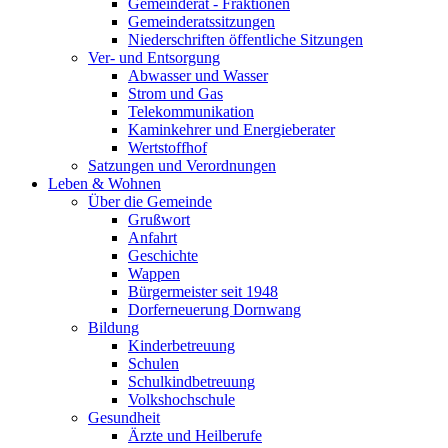
Gemeinderat - Fraktionen
Gemeinderatssitzungen
Niederschriften öffentliche Sitzungen
Ver- und Entsorgung
Abwasser und Wasser
Strom und Gas
Telekommunikation
Kaminkehrer und Energieberater
Wertstoffhof
Satzungen und Verordnungen
Leben & Wohnen
Über die Gemeinde
Grußwort
Anfahrt
Geschichte
Wappen
Bürgermeister seit 1948
Dorferneuerung Dornwang
Bildung
Kinderbetreuung
Schulen
Schulkindbetreuung
Volkshochschule
Gesundheit
Ärzte und Heilberufe