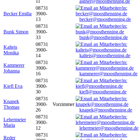
11
aigner@moosthenning.de
08731
Becker Emilia
3900-
13
becker@moosthenning.de
08731
Bunk Simon
3900-
33
bunk@moosthenning.de
08731
Kalteis
3900-
Monika
14
kalteis@moosthenning.de
08731
Kammerer
3900-
Johanna
16
kammerer@moosthenning.de
08731
Kiefl Eva
3900-
30
kiefl@moosthenning.de
08731
Knapek
3900-
Vorzimmer
Thomas
26
knapek@moosthenning.de
08731
Lehermeier
3900-
Maria
12
lehermeier@moosthenning.de
08731
Reder