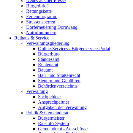
Neues aus der Presse
Bürgerbrief
Rettungskette
Ferienprogramm
Strassensperren
Dorferneuerung Dornwang
Notrufnummern
Rathaus & Service
Verwaltungsgliederung
Online-Services / Bürgerservice-Portal
Bürgerbüro
Standesamt
Rentenamt
Bauamt
Bau- und Straßenrecht
Steuern und Gebühren
Behördenverzeichnis
Verwaltung
Sachgebiete
Ansprechpartner
Aufgaben der Verwaltung
Politik & Gemeinderat
Bürgermeister
Ratsinfo-System
Gemeinderat - Ausschüsse