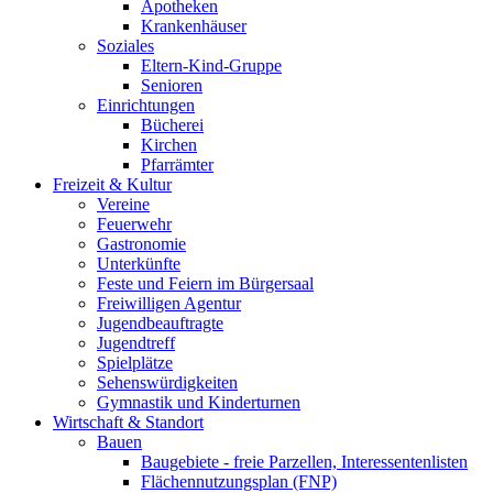
Apotheken
Krankenhäuser
Soziales
Eltern-Kind-Gruppe
Senioren
Einrichtungen
Bücherei
Kirchen
Pfarrämter
Freizeit & Kultur
Vereine
Feuerwehr
Gastronomie
Unterkünfte
Feste und Feiern im Bürgersaal
Freiwilligen Agentur
Jugendbeauftragte
Jugendtreff
Spielplätze
Sehenswürdigkeiten
Gymnastik und Kinderturnen
Wirtschaft & Standort
Bauen
Baugebiete - freie Parzellen, Interessentenlisten
Flächennutzungsplan (FNP)