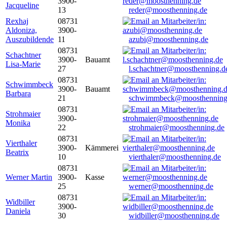
3900-
Jacqueline
13
reder@moosthenning.de
Rexhaj
08731
Aldoniza,
3900-
Auszubildende
11
azubi@moosthenning.de
08731
Schachtner
3900-
Bauamt
Lisa-Marie
27
l.schachtner@moosthenning.d
08731
Schwimmbeck
3900-
Bauamt
Barbara
21
schwimmbeck@moosthenning
08731
Strohmaier
3900-
Monika
22
strohmaier@moosthenning.de
08731
Vierthaler
3900-
Kämmerei
Beatrix
10
vierthaler@moosthenning.de
08731
Werner Martin
3900-
Kasse
25
werner@moosthenning.de
08731
Widbiller
3900-
Daniela
30
widbiller@moosthenning.de