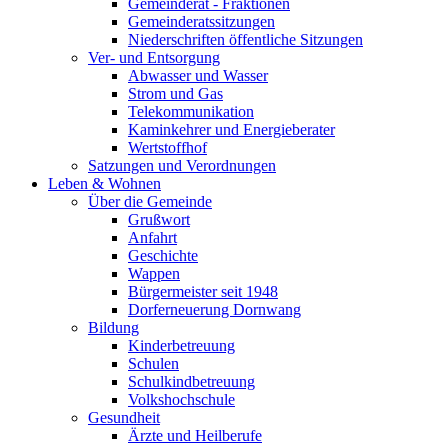
Gemeinderat - Fraktionen
Gemeinderatssitzungen
Niederschriften öffentliche Sitzungen
Ver- und Entsorgung
Abwasser und Wasser
Strom und Gas
Telekommunikation
Kaminkehrer und Energieberater
Wertstoffhof
Satzungen und Verordnungen
Leben & Wohnen
Über die Gemeinde
Grußwort
Anfahrt
Geschichte
Wappen
Bürgermeister seit 1948
Dorferneuerung Dornwang
Bildung
Kinderbetreuung
Schulen
Schulkindbetreuung
Volkshochschule
Gesundheit
Ärzte und Heilberufe