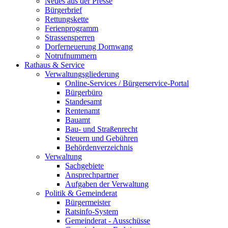
Neues aus der Presse
Bürgerbrief
Rettungskette
Ferienprogramm
Strassensperren
Dorferneuerung Dornwang
Notrufnummern
Rathaus & Service
Verwaltungsgliederung
Online-Services / Bürgerservice-Portal
Bürgerbüro
Standesamt
Rentenamt
Bauamt
Bau- und Straßenrecht
Steuern und Gebühren
Behördenverzeichnis
Verwaltung
Sachgebiete
Ansprechpartner
Aufgaben der Verwaltung
Politik & Gemeinderat
Bürgermeister
Ratsinfo-System
Gemeinderat - Ausschüsse