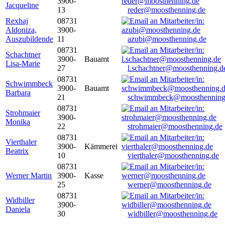
3900-
Jacqueline
13
reder@moosthenning.de
Rexhaj
08731
Aldoniza,
3900-
Auszubildende
11
azubi@moosthenning.de
08731
Schachtner
3900-
Bauamt
Lisa-Marie
27
l.schachtner@moosthenning.d
08731
Schwimmbeck
3900-
Bauamt
Barbara
21
schwimmbeck@moosthenning
08731
Strohmaier
3900-
Monika
22
strohmaier@moosthenning.de
08731
Vierthaler
3900-
Kämmerei
Beatrix
10
vierthaler@moosthenning.de
08731
Werner Martin
3900-
Kasse
25
werner@moosthenning.de
08731
Widbiller
3900-
Daniela
30
widbiller@moosthenning.de