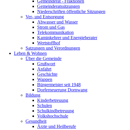
Gemeinderat - Fraktionen
Gemeinderatssitzungen
Niederschriften öffentliche Sitzungen
Ver- und Entsorgung
Abwasser und Wasser
Strom und Gas
Telekommunikation
Kaminkehrer und Energieberater
Wertstoffhof
Satzungen und Verordnungen
Leben & Wohnen
Über die Gemeinde
Grußwort
Anfahrt
Geschichte
Wappen
Bürgermeister seit 1948
Dorferneuerung Dornwang
Bildung
Kinderbetreuung
Schulen
Schulkindbetreuung
Volkshochschule
Gesundheit
Ärzte und Heilberufe