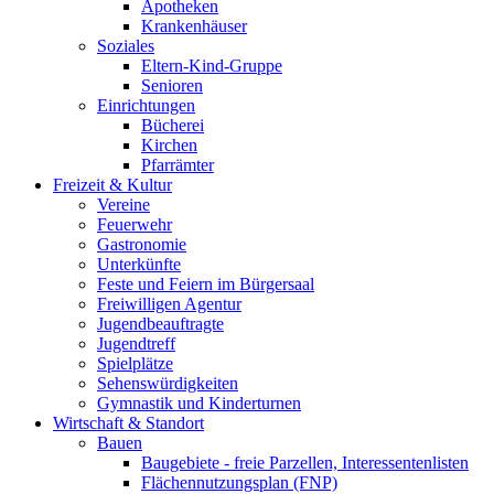
Apotheken
Krankenhäuser
Soziales
Eltern-Kind-Gruppe
Senioren
Einrichtungen
Bücherei
Kirchen
Pfarrämter
Freizeit & Kultur
Vereine
Feuerwehr
Gastronomie
Unterkünfte
Feste und Feiern im Bürgersaal
Freiwilligen Agentur
Jugendbeauftragte
Jugendtreff
Spielplätze
Sehenswürdigkeiten
Gymnastik und Kinderturnen
Wirtschaft & Standort
Bauen
Baugebiete - freie Parzellen, Interessentenlisten
Flächennutzungsplan (FNP)