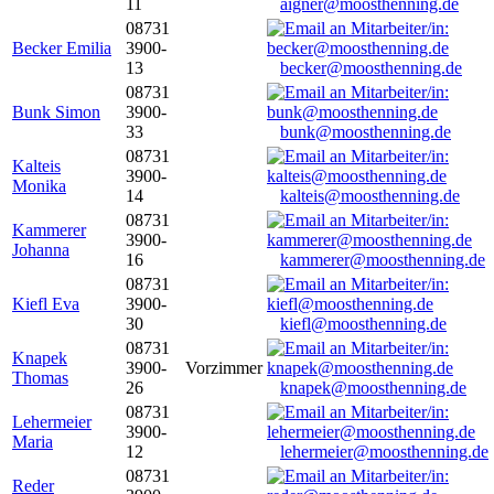
11
aigner@moosthenning.de
08731
Becker Emilia
3900-
13
becker@moosthenning.de
08731
Bunk Simon
3900-
33
bunk@moosthenning.de
08731
Kalteis
3900-
Monika
14
kalteis@moosthenning.de
08731
Kammerer
3900-
Johanna
16
kammerer@moosthenning.de
08731
Kiefl Eva
3900-
30
kiefl@moosthenning.de
08731
Knapek
3900-
Vorzimmer
Thomas
26
knapek@moosthenning.de
08731
Lehermeier
3900-
Maria
12
lehermeier@moosthenning.de
08731
Reder