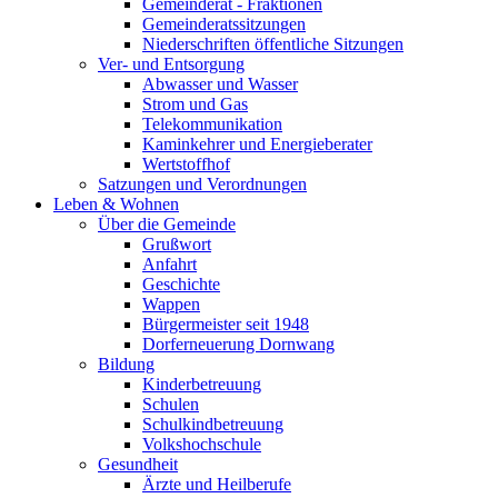
Gemeinderat - Fraktionen
Gemeinderatssitzungen
Niederschriften öffentliche Sitzungen
Ver- und Entsorgung
Abwasser und Wasser
Strom und Gas
Telekommunikation
Kaminkehrer und Energieberater
Wertstoffhof
Satzungen und Verordnungen
Leben & Wohnen
Über die Gemeinde
Grußwort
Anfahrt
Geschichte
Wappen
Bürgermeister seit 1948
Dorferneuerung Dornwang
Bildung
Kinderbetreuung
Schulen
Schulkindbetreuung
Volkshochschule
Gesundheit
Ärzte und Heilberufe