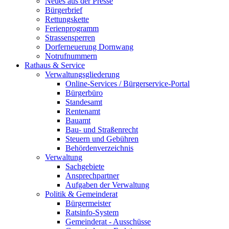
Neues aus der Presse
Bürgerbrief
Rettungskette
Ferienprogramm
Strassensperren
Dorferneuerung Dornwang
Notrufnummern
Rathaus & Service
Verwaltungsgliederung
Online-Services / Bürgerservice-Portal
Bürgerbüro
Standesamt
Rentenamt
Bauamt
Bau- und Straßenrecht
Steuern und Gebühren
Behördenverzeichnis
Verwaltung
Sachgebiete
Ansprechpartner
Aufgaben der Verwaltung
Politik & Gemeinderat
Bürgermeister
Ratsinfo-System
Gemeinderat - Ausschüsse