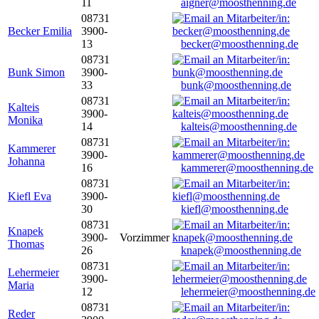
11
aigner@moosthenning.de
08731
Becker Emilia
3900-
13
becker@moosthenning.de
08731
Bunk Simon
3900-
33
bunk@moosthenning.de
08731
Kalteis
3900-
Monika
14
kalteis@moosthenning.de
08731
Kammerer
3900-
Johanna
16
kammerer@moosthenning.de
08731
Kiefl Eva
3900-
30
kiefl@moosthenning.de
08731
Knapek
3900-
Vorzimmer
Thomas
26
knapek@moosthenning.de
08731
Lehermeier
3900-
Maria
12
lehermeier@moosthenning.de
08731
Reder