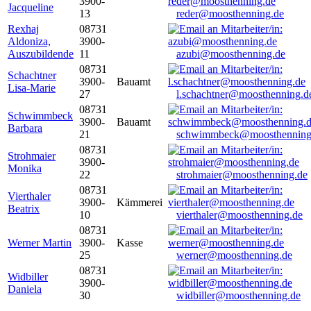
3900-
Jacqueline
13
reder@moosthenning.de
Rexhaj
08731
Aldoniza,
3900-
Auszubildende
11
azubi@moosthenning.de
08731
Schachtner
3900-
Bauamt
Lisa-Marie
27
l.schachtner@moosthenning.d
08731
Schwimmbeck
3900-
Bauamt
Barbara
21
schwimmbeck@moosthenning
08731
Strohmaier
3900-
Monika
22
strohmaier@moosthenning.de
08731
Vierthaler
3900-
Kämmerei
Beatrix
10
vierthaler@moosthenning.de
08731
Werner Martin
3900-
Kasse
25
werner@moosthenning.de
08731
Widbiller
3900-
Daniela
30
widbiller@moosthenning.de