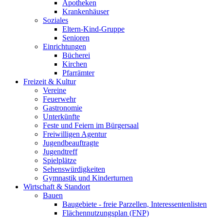
Apotheken
Krankenhäuser
Soziales
Eltern-Kind-Gruppe
Senioren
Einrichtungen
Bücherei
Kirchen
Pfarrämter
Freizeit & Kultur
Vereine
Feuerwehr
Gastronomie
Unterkünfte
Feste und Feiern im Bürgersaal
Freiwilligen Agentur
Jugendbeauftragte
Jugendtreff
Spielplätze
Sehenswürdigkeiten
Gymnastik und Kinderturnen
Wirtschaft & Standort
Bauen
Baugebiete - freie Parzellen, Interessentenlisten
Flächennutzungsplan (FNP)