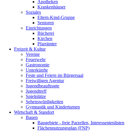
Apotheken
Krankenhäuser
Soziales
Eltern-Kind-Gruppe
Senioren
Einrichtungen
Bücherei
Kirchen
Pfarrämter
Freizeit & Kultur
Vereine
Feuerwehr
Gastronomie
Unterkünfte
Feste und Feiern im Bürgersaal
Freiwilligen Agentur
Jugendbeauftragte
Jugendtreff
Spielplätze
Sehenswürdigkeiten
Gymnastik und Kinderturnen
Wirtschaft & Standort
Bauen
Baugebiete - freie Parzellen, Interessentenlisten
Flächennutzungsplan (FNP)