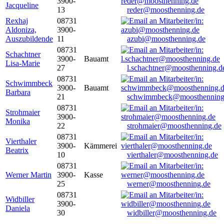
3900-
Jacqueline
13
reder@moosthenning.de
Rexhaj
08731
Aldoniza,
3900-
Auszubildende
11
azubi@moosthenning.de
08731
Schachtner
3900-
Bauamt
Lisa-Marie
27
l.schachtner@moosthenning.d
08731
Schwimmbeck
3900-
Bauamt
Barbara
21
schwimmbeck@moosthenning
08731
Strohmaier
3900-
Monika
22
strohmaier@moosthenning.de
08731
Vierthaler
3900-
Kämmerei
Beatrix
10
vierthaler@moosthenning.de
08731
Werner Martin
3900-
Kasse
25
werner@moosthenning.de
08731
Widbiller
3900-
Daniela
30
widbiller@moosthenning.de