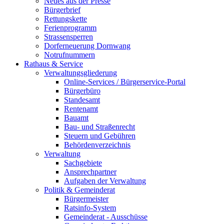
Neues aus der Presse
Bürgerbrief
Rettungskette
Ferienprogramm
Strassensperren
Dorferneuerung Dornwang
Notrufnummern
Rathaus & Service
Verwaltungsgliederung
Online-Services / Bürgerservice-Portal
Bürgerbüro
Standesamt
Rentenamt
Bauamt
Bau- und Straßenrecht
Steuern und Gebühren
Behördenverzeichnis
Verwaltung
Sachgebiete
Ansprechpartner
Aufgaben der Verwaltung
Politik & Gemeinderat
Bürgermeister
Ratsinfo-System
Gemeinderat - Ausschüsse