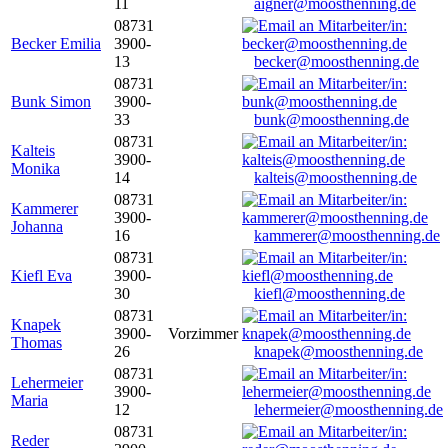
11
aigner@moosthenning.de
08731
Becker Emilia
3900-
13
becker@moosthenning.de
08731
Bunk Simon
3900-
33
bunk@moosthenning.de
08731
Kalteis
3900-
Monika
14
kalteis@moosthenning.de
08731
Kammerer
3900-
Johanna
16
kammerer@moosthenning.de
08731
Kiefl Eva
3900-
30
kiefl@moosthenning.de
08731
Knapek
3900-
Vorzimmer
Thomas
26
knapek@moosthenning.de
08731
Lehermeier
3900-
Maria
12
lehermeier@moosthenning.de
08731
Reder