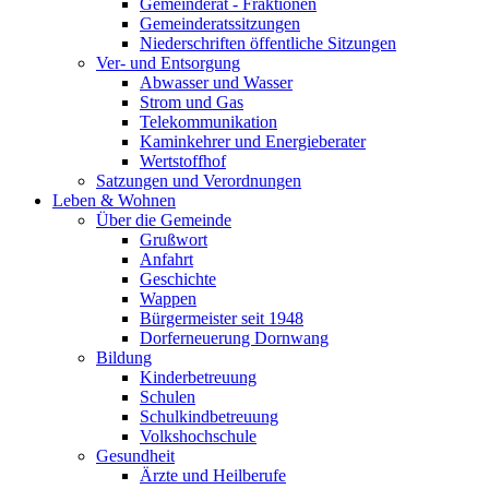
Gemeinderat - Fraktionen
Gemeinderatssitzungen
Niederschriften öffentliche Sitzungen
Ver- und Entsorgung
Abwasser und Wasser
Strom und Gas
Telekommunikation
Kaminkehrer und Energieberater
Wertstoffhof
Satzungen und Verordnungen
Leben & Wohnen
Über die Gemeinde
Grußwort
Anfahrt
Geschichte
Wappen
Bürgermeister seit 1948
Dorferneuerung Dornwang
Bildung
Kinderbetreuung
Schulen
Schulkindbetreuung
Volkshochschule
Gesundheit
Ärzte und Heilberufe