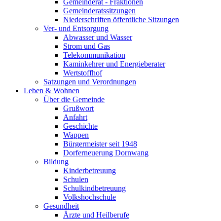
Gemeinderat - Fraktionen
Gemeinderatssitzungen
Niederschriften öffentliche Sitzungen
Ver- und Entsorgung
Abwasser und Wasser
Strom und Gas
Telekommunikation
Kaminkehrer und Energieberater
Wertstoffhof
Satzungen und Verordnungen
Leben & Wohnen
Über die Gemeinde
Grußwort
Anfahrt
Geschichte
Wappen
Bürgermeister seit 1948
Dorferneuerung Dornwang
Bildung
Kinderbetreuung
Schulen
Schulkindbetreuung
Volkshochschule
Gesundheit
Ärzte und Heilberufe