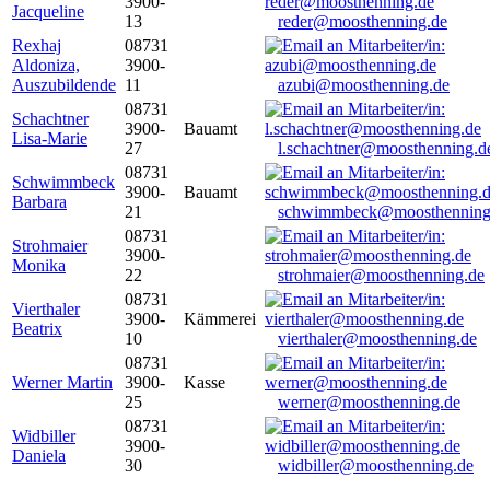
3900-
Jacqueline
13
reder@moosthenning.de
Rexhaj
08731
Aldoniza,
3900-
Auszubildende
11
azubi@moosthenning.de
08731
Schachtner
3900-
Bauamt
Lisa-Marie
27
l.schachtner@moosthenning.d
08731
Schwimmbeck
3900-
Bauamt
Barbara
21
schwimmbeck@moosthenning
08731
Strohmaier
3900-
Monika
22
strohmaier@moosthenning.de
08731
Vierthaler
3900-
Kämmerei
Beatrix
10
vierthaler@moosthenning.de
08731
Werner Martin
3900-
Kasse
25
werner@moosthenning.de
08731
Widbiller
3900-
Daniela
30
widbiller@moosthenning.de