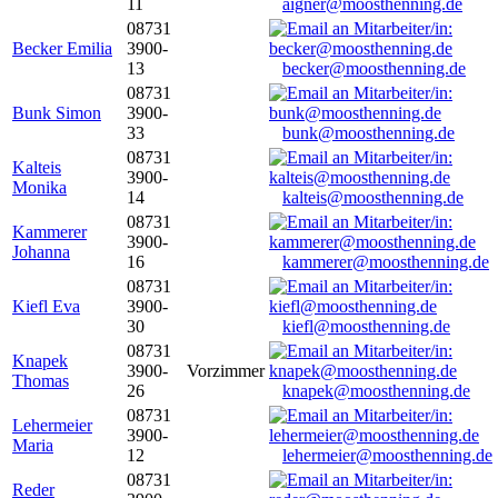
11
aigner@moosthenning.de
08731
Becker Emilia
3900-
13
becker@moosthenning.de
08731
Bunk Simon
3900-
33
bunk@moosthenning.de
08731
Kalteis
3900-
Monika
14
kalteis@moosthenning.de
08731
Kammerer
3900-
Johanna
16
kammerer@moosthenning.de
08731
Kiefl Eva
3900-
30
kiefl@moosthenning.de
08731
Knapek
3900-
Vorzimmer
Thomas
26
knapek@moosthenning.de
08731
Lehermeier
3900-
Maria
12
lehermeier@moosthenning.de
08731
Reder