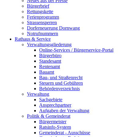
Neues aus der Presse
Bürgerbrief
Rettungskette
Ferienprogramm
Strassensperren
Dorferneuerung Dornwang
Notrufnummern
Rathaus & Service
Verwaltungsgliederung
Online-Services / Bürgerservice-Portal
Bürgerbüro
Standesamt
Rentenamt
Bauamt
Bau- und Straßenrecht
Steuern und Gebühren
Behördenverzeichnis
Verwaltung
Sachgebiete
Ansprechpartner
Aufgaben der Verwaltung
Politik & Gemeinderat
Bürgermeister
Ratsinfo-System
Gemeinderat - Ausschüsse