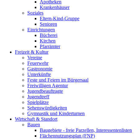
Apotheken
Krankenhäuser
Soziales
Eltern-Kind-Gruppe
Senioren
Einrichtungen
Bücherei
Kirchen
Pfarrämter
Freizeit & Kultur
Vereine
Feuerwehr
Gastronomie
Unterkünfte
Feste und Feiern im Bürgersaal
Freiwilligen Agentur
Jugendbeauftragte
Jugendtreff
Spielplätze
Sehenswürdigkeiten
Gymnastik und Kinderturnen
Wirtschaft & Standort
Bauen
Baugebiete - freie Parzellen, Interessentenlisten
Flächennutzungsplan (FNP)