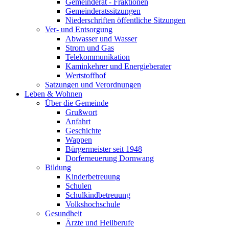
Gemeinderat - Fraktionen
Gemeinderatssitzungen
Niederschriften öffentliche Sitzungen
Ver- und Entsorgung
Abwasser und Wasser
Strom und Gas
Telekommunikation
Kaminkehrer und Energieberater
Wertstoffhof
Satzungen und Verordnungen
Leben & Wohnen
Über die Gemeinde
Grußwort
Anfahrt
Geschichte
Wappen
Bürgermeister seit 1948
Dorferneuerung Dornwang
Bildung
Kinderbetreuung
Schulen
Schulkindbetreuung
Volkshochschule
Gesundheit
Ärzte und Heilberufe