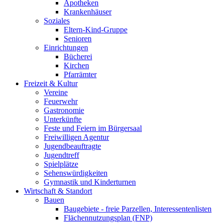
Apotheken
Krankenhäuser
Soziales
Eltern-Kind-Gruppe
Senioren
Einrichtungen
Bücherei
Kirchen
Pfarrämter
Freizeit & Kultur
Vereine
Feuerwehr
Gastronomie
Unterkünfte
Feste und Feiern im Bürgersaal
Freiwilligen Agentur
Jugendbeauftragte
Jugendtreff
Spielplätze
Sehenswürdigkeiten
Gymnastik und Kinderturnen
Wirtschaft & Standort
Bauen
Baugebiete - freie Parzellen, Interessentenlisten
Flächennutzungsplan (FNP)