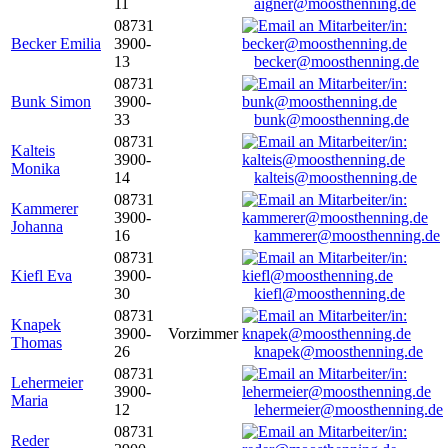
11
aigner@moosthenning.de
08731
Becker Emilia
3900-
13
becker@moosthenning.de
08731
Bunk Simon
3900-
33
bunk@moosthenning.de
08731
Kalteis
3900-
Monika
14
kalteis@moosthenning.de
08731
Kammerer
3900-
Johanna
16
kammerer@moosthenning.de
08731
Kiefl Eva
3900-
30
kiefl@moosthenning.de
08731
Knapek
3900-
Vorzimmer
Thomas
26
knapek@moosthenning.de
08731
Lehermeier
3900-
Maria
12
lehermeier@moosthenning.de
08731
Reder