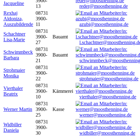
3900-
Jacqueline
13
reder@moosthenning.de
Rexhaj
08731
Aldoniza,
3900-
Auszubildende
11
azubi@moosthenning.de
08731
Schachtner
3900-
Bauamt
Lisa-Marie
27
l.schachtner@moosthenning.d
08731
Schwimmbeck
3900-
Bauamt
Barbara
21
schwimmbeck@moosthenning
08731
Strohmaier
3900-
Monika
22
strohmaier@moosthenning.de
08731
Vierthaler
3900-
Kämmerei
Beatrix
10
vierthaler@moosthenning.de
08731
Werner Martin
3900-
Kasse
25
werner@moosthenning.de
08731
Widbiller
3900-
Daniela
30
widbiller@moosthenning.de