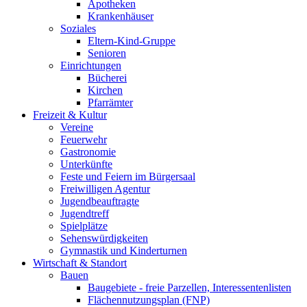
Apotheken
Krankenhäuser
Soziales
Eltern-Kind-Gruppe
Senioren
Einrichtungen
Bücherei
Kirchen
Pfarrämter
Freizeit & Kultur
Vereine
Feuerwehr
Gastronomie
Unterkünfte
Feste und Feiern im Bürgersaal
Freiwilligen Agentur
Jugendbeauftragte
Jugendtreff
Spielplätze
Sehenswürdigkeiten
Gymnastik und Kinderturnen
Wirtschaft & Standort
Bauen
Baugebiete - freie Parzellen, Interessentenlisten
Flächennutzungsplan (FNP)