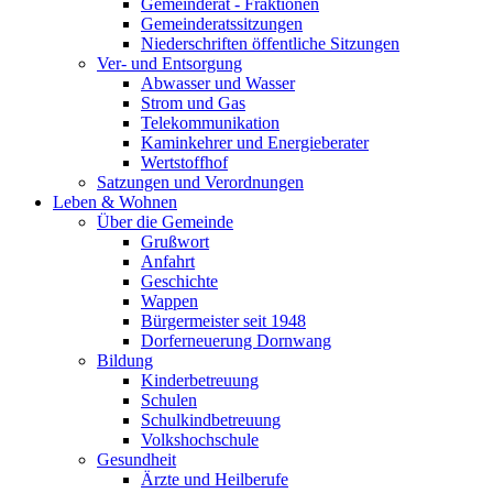
Gemeinderat - Fraktionen
Gemeinderatssitzungen
Niederschriften öffentliche Sitzungen
Ver- und Entsorgung
Abwasser und Wasser
Strom und Gas
Telekommunikation
Kaminkehrer und Energieberater
Wertstoffhof
Satzungen und Verordnungen
Leben & Wohnen
Über die Gemeinde
Grußwort
Anfahrt
Geschichte
Wappen
Bürgermeister seit 1948
Dorferneuerung Dornwang
Bildung
Kinderbetreuung
Schulen
Schulkindbetreuung
Volkshochschule
Gesundheit
Ärzte und Heilberufe