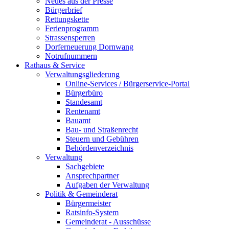
Neues aus der Presse
Bürgerbrief
Rettungskette
Ferienprogramm
Strassensperren
Dorferneuerung Dornwang
Notrufnummern
Rathaus & Service
Verwaltungsgliederung
Online-Services / Bürgerservice-Portal
Bürgerbüro
Standesamt
Rentenamt
Bauamt
Bau- und Straßenrecht
Steuern und Gebühren
Behördenverzeichnis
Verwaltung
Sachgebiete
Ansprechpartner
Aufgaben der Verwaltung
Politik & Gemeinderat
Bürgermeister
Ratsinfo-System
Gemeinderat - Ausschüsse