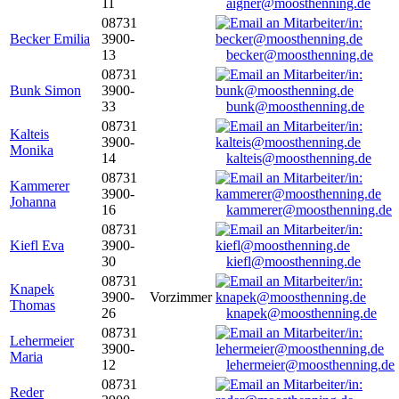
11
aigner@moosthenning.de
08731
Becker Emilia
3900-
13
becker@moosthenning.de
08731
Bunk Simon
3900-
33
bunk@moosthenning.de
08731
Kalteis
3900-
Monika
14
kalteis@moosthenning.de
08731
Kammerer
3900-
Johanna
16
kammerer@moosthenning.de
08731
Kiefl Eva
3900-
30
kiefl@moosthenning.de
08731
Knapek
3900-
Vorzimmer
Thomas
26
knapek@moosthenning.de
08731
Lehermeier
3900-
Maria
12
lehermeier@moosthenning.de
08731
Reder