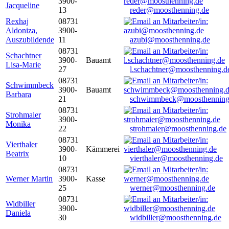
3900-
Jacqueline
13
reder@moosthenning.de
Rexhaj
08731
Aldoniza,
3900-
Auszubildende
11
azubi@moosthenning.de
08731
Schachtner
3900-
Bauamt
Lisa-Marie
27
l.schachtner@moosthenning.d
08731
Schwimmbeck
3900-
Bauamt
Barbara
21
schwimmbeck@moosthenning
08731
Strohmaier
3900-
Monika
22
strohmaier@moosthenning.de
08731
Vierthaler
3900-
Kämmerei
Beatrix
10
vierthaler@moosthenning.de
08731
Werner Martin
3900-
Kasse
25
werner@moosthenning.de
08731
Widbiller
3900-
Daniela
30
widbiller@moosthenning.de