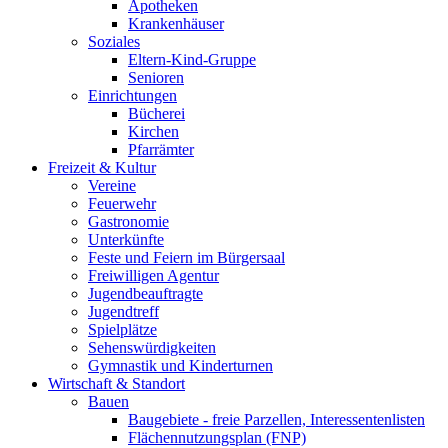
Apotheken
Krankenhäuser
Soziales
Eltern-Kind-Gruppe
Senioren
Einrichtungen
Bücherei
Kirchen
Pfarrämter
Freizeit & Kultur
Vereine
Feuerwehr
Gastronomie
Unterkünfte
Feste und Feiern im Bürgersaal
Freiwilligen Agentur
Jugendbeauftragte
Jugendtreff
Spielplätze
Sehenswürdigkeiten
Gymnastik und Kinderturnen
Wirtschaft & Standort
Bauen
Baugebiete - freie Parzellen, Interessentenlisten
Flächennutzungsplan (FNP)