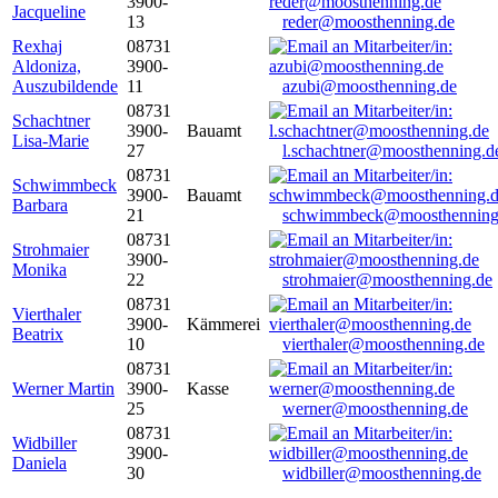
3900-
Jacqueline
13
reder@moosthenning.de
Rexhaj
08731
Aldoniza,
3900-
Auszubildende
11
azubi@moosthenning.de
08731
Schachtner
3900-
Bauamt
Lisa-Marie
27
l.schachtner@moosthenning.d
08731
Schwimmbeck
3900-
Bauamt
Barbara
21
schwimmbeck@moosthenning
08731
Strohmaier
3900-
Monika
22
strohmaier@moosthenning.de
08731
Vierthaler
3900-
Kämmerei
Beatrix
10
vierthaler@moosthenning.de
08731
Werner Martin
3900-
Kasse
25
werner@moosthenning.de
08731
Widbiller
3900-
Daniela
30
widbiller@moosthenning.de