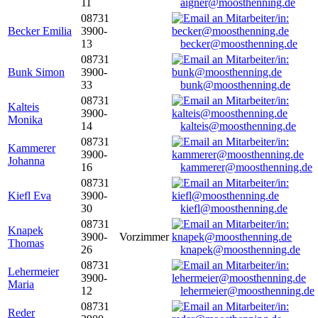
11
aigner@moosthenning.de
08731
Becker Emilia
3900-
13
becker@moosthenning.de
08731
Bunk Simon
3900-
33
bunk@moosthenning.de
08731
Kalteis
3900-
Monika
14
kalteis@moosthenning.de
08731
Kammerer
3900-
Johanna
16
kammerer@moosthenning.de
08731
Kiefl Eva
3900-
30
kiefl@moosthenning.de
08731
Knapek
3900-
Vorzimmer
Thomas
26
knapek@moosthenning.de
08731
Lehermeier
3900-
Maria
12
lehermeier@moosthenning.de
08731
Reder