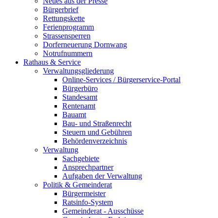
Neues aus der Presse
Bürgerbrief
Rettungskette
Ferienprogramm
Strassensperren
Dorferneuerung Dornwang
Notrufnummern
Rathaus & Service
Verwaltungsgliederung
Online-Services / Bürgerservice-Portal
Bürgerbüro
Standesamt
Rentenamt
Bauamt
Bau- und Straßenrecht
Steuern und Gebühren
Behördenverzeichnis
Verwaltung
Sachgebiete
Ansprechpartner
Aufgaben der Verwaltung
Politik & Gemeinderat
Bürgermeister
Ratsinfo-System
Gemeinderat - Ausschüsse