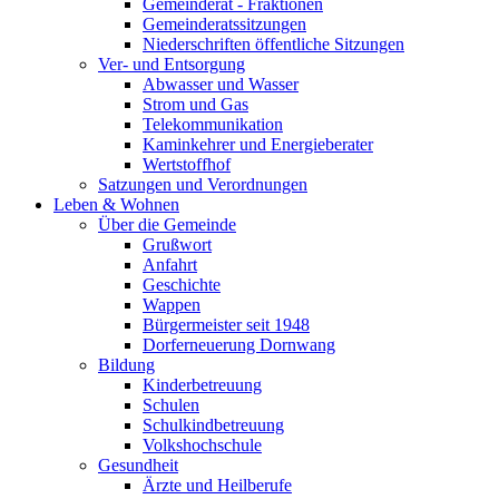
Gemeinderat - Fraktionen
Gemeinderatssitzungen
Niederschriften öffentliche Sitzungen
Ver- und Entsorgung
Abwasser und Wasser
Strom und Gas
Telekommunikation
Kaminkehrer und Energieberater
Wertstoffhof
Satzungen und Verordnungen
Leben & Wohnen
Über die Gemeinde
Grußwort
Anfahrt
Geschichte
Wappen
Bürgermeister seit 1948
Dorferneuerung Dornwang
Bildung
Kinderbetreuung
Schulen
Schulkindbetreuung
Volkshochschule
Gesundheit
Ärzte und Heilberufe