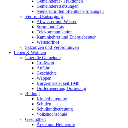
Gemeinderat - Fraktionen
Gemeinderatssitzungen
Niederschriften öffentliche Sitzungen
Ver- und Entsorgung
Abwasser und Wasser
Strom und Gas
Telekommunikation
Kaminkehrer und Energieberater
Wertstoffhof
Satzungen und Verordnungen
Leben & Wohnen
Über die Gemeinde
Grußwort
Anfahrt
Geschichte
Wappen
Bürgermeister seit 1948
Dorferneuerung Dornwang
Bildung
Kinderbetreuung
Schulen
Schulkindbetreuung
Volkshochschule
Gesundheit
Ärzte und Heilberufe