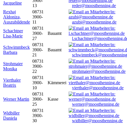
3900-
Jacqueline
13
reder@moosthenning.de
Rexhaj
08731
Aldoniza,
3900-
Auszubildende
11
azubi@moosthenning.de
08731
Schachtner
3900-
Bauamt
Lisa-Marie
27
l.schachtner@moosthenning.d
08731
Schwimmbeck
3900-
Bauamt
Barbara
21
schwimmbeck@moosthenning
08731
Strohmaier
3900-
Monika
22
strohmaier@moosthenning.de
08731
Vierthaler
3900-
Kämmerei
Beatrix
10
vierthaler@moosthenning.de
08731
Werner Martin
3900-
Kasse
25
werner@moosthenning.de
08731
Widbiller
3900-
Daniela
30
widbiller@moosthenning.de