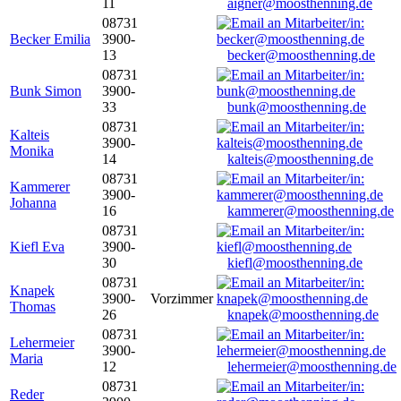
11
aigner@moosthenning.de
08731
Becker Emilia
3900-
13
becker@moosthenning.de
08731
Bunk Simon
3900-
33
bunk@moosthenning.de
08731
Kalteis
3900-
Monika
14
kalteis@moosthenning.de
08731
Kammerer
3900-
Johanna
16
kammerer@moosthenning.de
08731
Kiefl Eva
3900-
30
kiefl@moosthenning.de
08731
Knapek
3900-
Vorzimmer
Thomas
26
knapek@moosthenning.de
08731
Lehermeier
3900-
Maria
12
lehermeier@moosthenning.de
08731
Reder