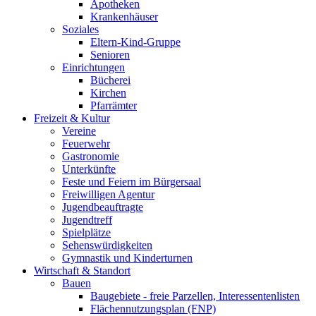
Apotheken
Krankenhäuser
Soziales
Eltern-Kind-Gruppe
Senioren
Einrichtungen
Bücherei
Kirchen
Pfarrämter
Freizeit & Kultur
Vereine
Feuerwehr
Gastronomie
Unterkünfte
Feste und Feiern im Bürgersaal
Freiwilligen Agentur
Jugendbeauftragte
Jugendtreff
Spielplätze
Sehenswürdigkeiten
Gymnastik und Kinderturnen
Wirtschaft & Standort
Bauen
Baugebiete - freie Parzellen, Interessentenlisten
Flächennutzungsplan (FNP)