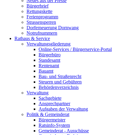
Neues aus der Presse
Bürgerbrief
Rettungskette
Ferienprogramm
Strassensperren
Dorferneuerung Dornwang
Notrufnummern
Rathaus & Service
Verwaltungsgliederung
Online-Services / Bürgerservice-Portal
Bürgerbüro
Standesamt
Rentenamt
Bauamt
Bau- und Straßenrecht
Steuern und Gebühren
Behördenverzeichnis
Verwaltung
Sachgebiete
Ansprechpartner
Aufgaben der Verwaltung
Politik & Gemeinderat
Bürgermeister
Ratsinfo-System
Gemeinderat - Ausschüsse