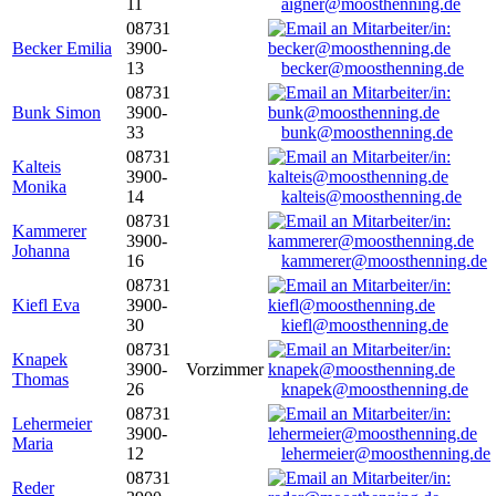
11
aigner@moosthenning.de
08731
Becker Emilia
3900-
13
becker@moosthenning.de
08731
Bunk Simon
3900-
33
bunk@moosthenning.de
08731
Kalteis
3900-
Monika
14
kalteis@moosthenning.de
08731
Kammerer
3900-
Johanna
16
kammerer@moosthenning.de
08731
Kiefl Eva
3900-
30
kiefl@moosthenning.de
08731
Knapek
3900-
Vorzimmer
Thomas
26
knapek@moosthenning.de
08731
Lehermeier
3900-
Maria
12
lehermeier@moosthenning.de
08731
Reder