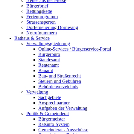
Neues aus der Presse
Bürgerbrief
Rettungskette
Ferienprogramm
Strassensperren
Dorferneuerung Dornwang
Notrufnummern
Rathaus & Service
Verwaltungsgliederung
Online-Services / Bürgerservice-Portal
Bürgerbüro
Standesamt
Rentenamt
Bauamt
Bau- und Straßenrecht
Steuern und Gebühren
Behördenverzeichnis
Verwaltung
Sachgebiete
Ansprechpartner
Aufgaben der Verwaltung
Politik & Gemeinderat
Bürgermeister
Ratsinfo-System
Gemeinderat - Ausschüsse