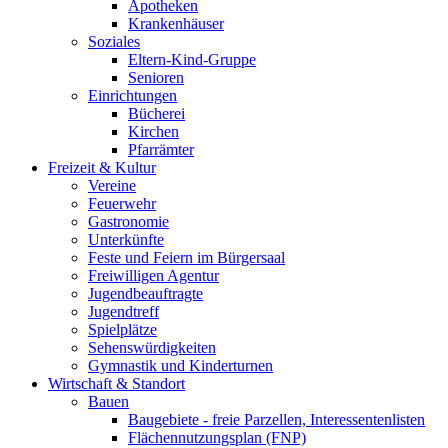
Apotheken
Krankenhäuser
Soziales
Eltern-Kind-Gruppe
Senioren
Einrichtungen
Bücherei
Kirchen
Pfarrämter
Freizeit & Kultur
Vereine
Feuerwehr
Gastronomie
Unterkünfte
Feste und Feiern im Bürgersaal
Freiwilligen Agentur
Jugendbeauftragte
Jugendtreff
Spielplätze
Sehenswürdigkeiten
Gymnastik und Kinderturnen
Wirtschaft & Standort
Bauen
Baugebiete - freie Parzellen, Interessentenlisten
Flächennutzungsplan (FNP)