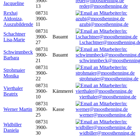
3900-
Jacqueline
13
reder@moosthenning.de
Rexhaj
08731
Aldoniza,
3900-
Auszubildende
11
azubi@moosthenning.de
08731
Schachtner
3900-
Bauamt
Lisa-Marie
27
l.schachtner@moosthenning.d
08731
Schwimmbeck
3900-
Bauamt
Barbara
21
schwimmbeck@moosthenning
08731
Strohmaier
3900-
Monika
22
strohmaier@moosthenning.de
08731
Vierthaler
3900-
Kämmerei
Beatrix
10
vierthaler@moosthenning.de
08731
Werner Martin
3900-
Kasse
25
werner@moosthenning.de
08731
Widbiller
3900-
Daniela
30
widbiller@moosthenning.de