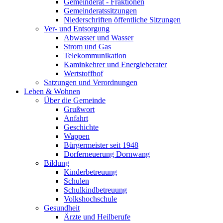
Gemeinderat - Fraktionen
Gemeinderatssitzungen
Niederschriften öffentliche Sitzungen
Ver- und Entsorgung
Abwasser und Wasser
Strom und Gas
Telekommunikation
Kaminkehrer und Energieberater
Wertstoffhof
Satzungen und Verordnungen
Leben & Wohnen
Über die Gemeinde
Grußwort
Anfahrt
Geschichte
Wappen
Bürgermeister seit 1948
Dorferneuerung Dornwang
Bildung
Kinderbetreuung
Schulen
Schulkindbetreuung
Volkshochschule
Gesundheit
Ärzte und Heilberufe