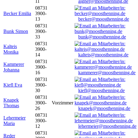
11
aigner@moosthenning.de
08731
Becker Emilia
3900-
13
becker@moosthenning.de
08731
Bunk Simon
3900-
33
bunk@moosthenning.de
08731
Kalteis
3900-
Monika
14
kalteis@moosthenning.de
08731
Kammerer
3900-
Johanna
16
kammerer@moosthenning.de
08731
Kiefl Eva
3900-
30
kiefl@moosthenning.de
08731
Knapek
3900-
Vorzimmer
Thomas
26
knapek@moosthenning.de
08731
Lehermeier
3900-
Maria
12
lehermeier@moosthenning.de
08731
Reder