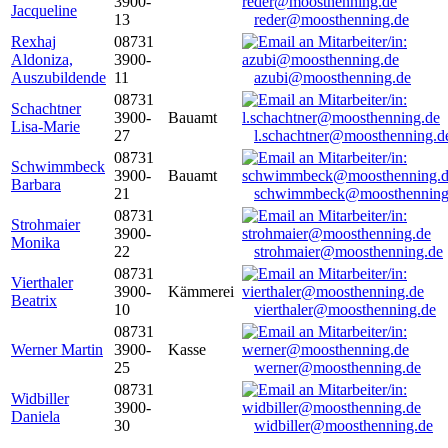
3900-
Jacqueline
13
reder@moosthenning.de
Rexhaj
08731
Aldoniza,
3900-
Auszubildende
11
azubi@moosthenning.de
08731
Schachtner
3900-
Bauamt
Lisa-Marie
27
l.schachtner@moosthenning.d
08731
Schwimmbeck
3900-
Bauamt
Barbara
21
schwimmbeck@moosthenning
08731
Strohmaier
3900-
Monika
22
strohmaier@moosthenning.de
08731
Vierthaler
3900-
Kämmerei
Beatrix
10
vierthaler@moosthenning.de
08731
Werner Martin
3900-
Kasse
25
werner@moosthenning.de
08731
Widbiller
3900-
Daniela
30
widbiller@moosthenning.de