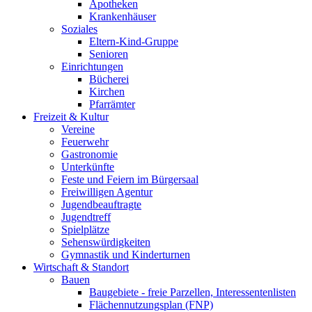
Apotheken
Krankenhäuser
Soziales
Eltern-Kind-Gruppe
Senioren
Einrichtungen
Bücherei
Kirchen
Pfarrämter
Freizeit & Kultur
Vereine
Feuerwehr
Gastronomie
Unterkünfte
Feste und Feiern im Bürgersaal
Freiwilligen Agentur
Jugendbeauftragte
Jugendtreff
Spielplätze
Sehenswürdigkeiten
Gymnastik und Kinderturnen
Wirtschaft & Standort
Bauen
Baugebiete - freie Parzellen, Interessentenlisten
Flächennutzungsplan (FNP)