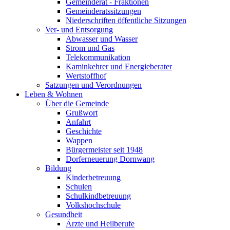
Gemeinderat - Fraktionen
Gemeinderatssitzungen
Niederschriften öffentliche Sitzungen
Ver- und Entsorgung
Abwasser und Wasser
Strom und Gas
Telekommunikation
Kaminkehrer und Energieberater
Wertstoffhof
Satzungen und Verordnungen
Leben & Wohnen
Über die Gemeinde
Grußwort
Anfahrt
Geschichte
Wappen
Bürgermeister seit 1948
Dorferneuerung Dornwang
Bildung
Kinderbetreuung
Schulen
Schulkindbetreuung
Volkshochschule
Gesundheit
Ärzte und Heilberufe