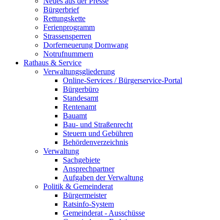
Neues aus der Presse
Bürgerbrief
Rettungskette
Ferienprogramm
Strassensperren
Dorferneuerung Dornwang
Notrufnummern
Rathaus & Service
Verwaltungsgliederung
Online-Services / Bürgerservice-Portal
Bürgerbüro
Standesamt
Rentenamt
Bauamt
Bau- und Straßenrecht
Steuern und Gebühren
Behördenverzeichnis
Verwaltung
Sachgebiete
Ansprechpartner
Aufgaben der Verwaltung
Politik & Gemeinderat
Bürgermeister
Ratsinfo-System
Gemeinderat - Ausschüsse