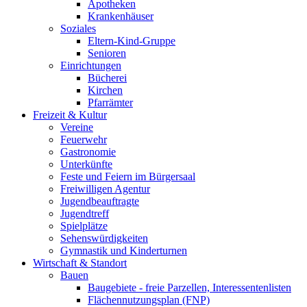
Apotheken
Krankenhäuser
Soziales
Eltern-Kind-Gruppe
Senioren
Einrichtungen
Bücherei
Kirchen
Pfarrämter
Freizeit & Kultur
Vereine
Feuerwehr
Gastronomie
Unterkünfte
Feste und Feiern im Bürgersaal
Freiwilligen Agentur
Jugendbeauftragte
Jugendtreff
Spielplätze
Sehenswürdigkeiten
Gymnastik und Kinderturnen
Wirtschaft & Standort
Bauen
Baugebiete - freie Parzellen, Interessentenlisten
Flächennutzungsplan (FNP)