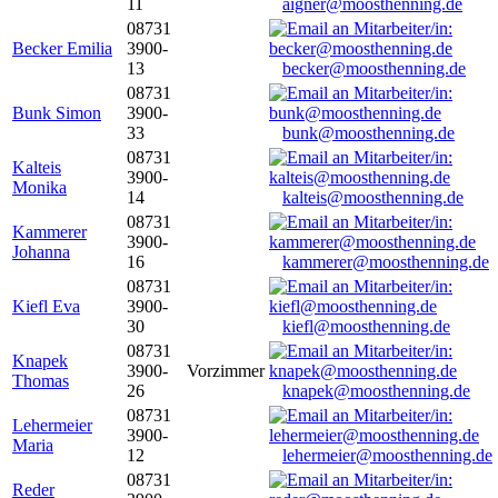
11
aigner@moosthenning.de
08731
Becker Emilia
3900-
13
becker@moosthenning.de
08731
Bunk Simon
3900-
33
bunk@moosthenning.de
08731
Kalteis
3900-
Monika
14
kalteis@moosthenning.de
08731
Kammerer
3900-
Johanna
16
kammerer@moosthenning.de
08731
Kiefl Eva
3900-
30
kiefl@moosthenning.de
08731
Knapek
3900-
Vorzimmer
Thomas
26
knapek@moosthenning.de
08731
Lehermeier
3900-
Maria
12
lehermeier@moosthenning.de
08731
Reder