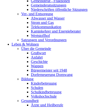
Gemeinderat - Fraktionen
Gemeinderatssitzungen
Niederschriften öffentliche Sitzungen
Ver- und Entsorgung
Abwasser und Wasser
Strom und Gas
Telekommunikation
Kaminkehrer und Energieberater
Wertstoffhof
Satzungen und Verordnungen
Leben & Wohnen
Über die Gemeinde
Grußwort
Anfahrt
Geschichte
Wappen
Bürgermeister seit 1948
Dorferneuerung Dornwang
Bildung
Kinderbetreuung
Schulen
Schulkindbetreuung
Volkshochschule
Gesundheit
Ärzte und Heilberufe