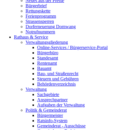
Neues aus der Presse
Bürgerbrief
Rettungskette
Ferienprogramm
Strassensperren
Dorferneuerung Dornwang
Notrufnummern
Rathaus & Service
Verwaltungsgliederung
Online-Services / Bürgerservice-Portal
Bürgerbüro
Standesamt
Rentenamt
Bauamt
Bau- und Straßenrecht
Steuern und Gebühren
Behördenverzeichnis
Verwaltung
Sachgebiete
Ansprechpartner
Aufgaben der Verwaltung
Politik & Gemeinderat
Bürgermeister
Ratsinfo-System
Gemeinderat - Ausschüsse