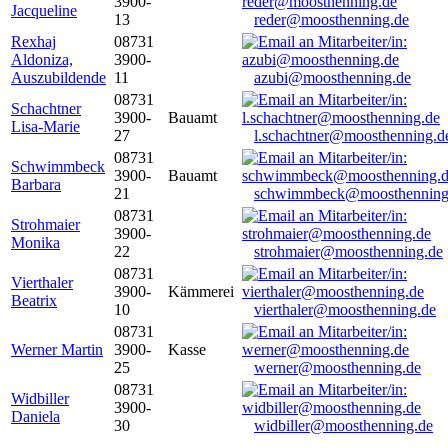
3900-
Jacqueline
13
reder@moosthenning.de
Rexhaj
08731
Aldoniza,
3900-
Auszubildende
11
azubi@moosthenning.de
08731
Schachtner
3900-
Bauamt
Lisa-Marie
27
l.schachtner@moosthenning.d
08731
Schwimmbeck
3900-
Bauamt
Barbara
21
schwimmbeck@moosthenning
08731
Strohmaier
3900-
Monika
22
strohmaier@moosthenning.de
08731
Vierthaler
3900-
Kämmerei
Beatrix
10
vierthaler@moosthenning.de
08731
Werner Martin
3900-
Kasse
25
werner@moosthenning.de
08731
Widbiller
3900-
Daniela
30
widbiller@moosthenning.de