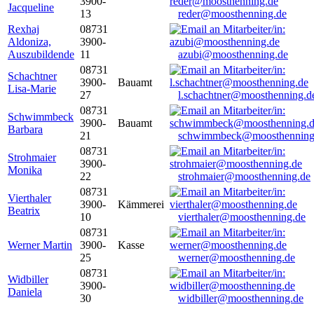
3900-
Jacqueline
13
reder@moosthenning.de
Rexhaj
08731
Aldoniza,
3900-
Auszubildende
11
azubi@moosthenning.de
08731
Schachtner
3900-
Bauamt
Lisa-Marie
27
l.schachtner@moosthenning.d
08731
Schwimmbeck
3900-
Bauamt
Barbara
21
schwimmbeck@moosthenning
08731
Strohmaier
3900-
Monika
22
strohmaier@moosthenning.de
08731
Vierthaler
3900-
Kämmerei
Beatrix
10
vierthaler@moosthenning.de
08731
Werner Martin
3900-
Kasse
25
werner@moosthenning.de
08731
Widbiller
3900-
Daniela
30
widbiller@moosthenning.de