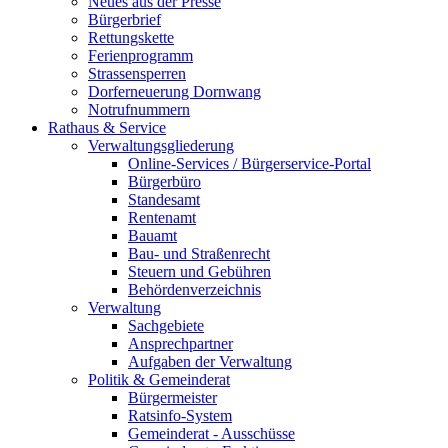
Neues aus der Presse
Bürgerbrief
Rettungskette
Ferienprogramm
Strassensperren
Dorferneuerung Dornwang
Notrufnummern
Rathaus & Service
Verwaltungsgliederung
Online-Services / Bürgerservice-Portal
Bürgerbüro
Standesamt
Rentenamt
Bauamt
Bau- und Straßenrecht
Steuern und Gebühren
Behördenverzeichnis
Verwaltung
Sachgebiete
Ansprechpartner
Aufgaben der Verwaltung
Politik & Gemeinderat
Bürgermeister
Ratsinfo-System
Gemeinderat - Ausschüsse