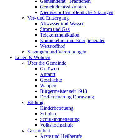
Gemeinderat - Fraktionen
Gemeinderatssitzungen
Niederschriften öffentliche Sitzungen
Ver- und Entsorgung
Abwasser und Wasser
Strom und Gas
Telekommunikation
Kaminkehrer und Energieberater
Wertstoffhof
Satzungen und Verordnungen
Leben & Wohnen
Über die Gemeinde
Grußwort
Anfahrt
Geschichte
Wappen
Bürgermeister seit 1948
Dorferneuerung Dornwang
Bildung
Kinderbetreuung
Schulen
Schulkindbetreuung
Volkshochschule
Gesundheit
Ärzte und Heilberufe