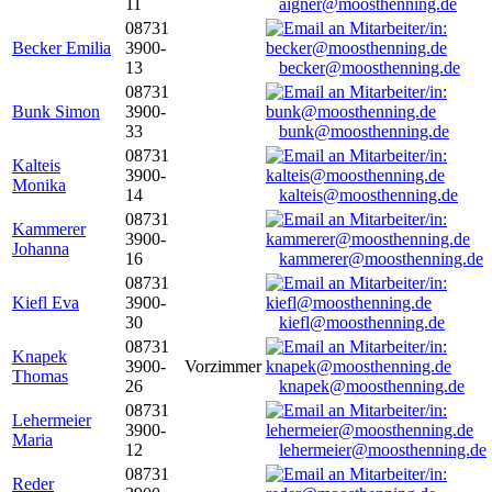
11
aigner@moosthenning.de
08731
Becker Emilia
3900-
13
becker@moosthenning.de
08731
Bunk Simon
3900-
33
bunk@moosthenning.de
08731
Kalteis
3900-
Monika
14
kalteis@moosthenning.de
08731
Kammerer
3900-
Johanna
16
kammerer@moosthenning.de
08731
Kiefl Eva
3900-
30
kiefl@moosthenning.de
08731
Knapek
3900-
Vorzimmer
Thomas
26
knapek@moosthenning.de
08731
Lehermeier
3900-
Maria
12
lehermeier@moosthenning.de
08731
Reder