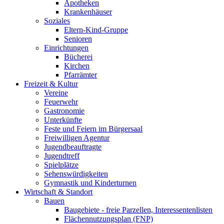
Apotheken
Krankenhäuser
Soziales
Eltern-Kind-Gruppe
Senioren
Einrichtungen
Bücherei
Kirchen
Pfarrämter
Freizeit & Kultur
Vereine
Feuerwehr
Gastronomie
Unterkünfte
Feste und Feiern im Bürgersaal
Freiwilligen Agentur
Jugendbeauftragte
Jugendtreff
Spielplätze
Sehenswürdigkeiten
Gymnastik und Kinderturnen
Wirtschaft & Standort
Bauen
Baugebiete - freie Parzellen, Interessentenlisten
Flächennutzungsplan (FNP)