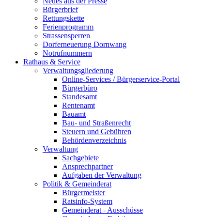
Neues aus der Presse
Bürgerbrief
Rettungskette
Ferienprogramm
Strassensperren
Dorferneuerung Dornwang
Notrufnummern
Rathaus & Service
Verwaltungsgliederung
Online-Services / Bürgerservice-Portal
Bürgerbüro
Standesamt
Rentenamt
Bauamt
Bau- und Straßenrecht
Steuern und Gebühren
Behördenverzeichnis
Verwaltung
Sachgebiete
Ansprechpartner
Aufgaben der Verwaltung
Politik & Gemeinderat
Bürgermeister
Ratsinfo-System
Gemeinderat - Ausschüsse