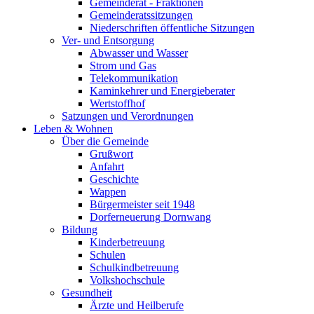
Gemeinderat - Fraktionen
Gemeinderatssitzungen
Niederschriften öffentliche Sitzungen
Ver- und Entsorgung
Abwasser und Wasser
Strom und Gas
Telekommunikation
Kaminkehrer und Energieberater
Wertstoffhof
Satzungen und Verordnungen
Leben & Wohnen
Über die Gemeinde
Grußwort
Anfahrt
Geschichte
Wappen
Bürgermeister seit 1948
Dorferneuerung Dornwang
Bildung
Kinderbetreuung
Schulen
Schulkindbetreuung
Volkshochschule
Gesundheit
Ärzte und Heilberufe