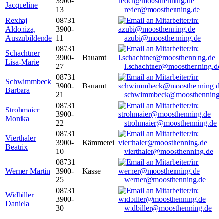
3900-
Jacqueline
13
reder@moosthenning.de
Rexhaj
08731
Aldoniza,
3900-
Auszubildende
11
azubi@moosthenning.de
08731
Schachtner
3900-
Bauamt
Lisa-Marie
27
l.schachtner@moosthenning.d
08731
Schwimmbeck
3900-
Bauamt
Barbara
21
schwimmbeck@moosthenning
08731
Strohmaier
3900-
Monika
22
strohmaier@moosthenning.de
08731
Vierthaler
3900-
Kämmerei
Beatrix
10
vierthaler@moosthenning.de
08731
Werner Martin
3900-
Kasse
25
werner@moosthenning.de
08731
Widbiller
3900-
Daniela
30
widbiller@moosthenning.de