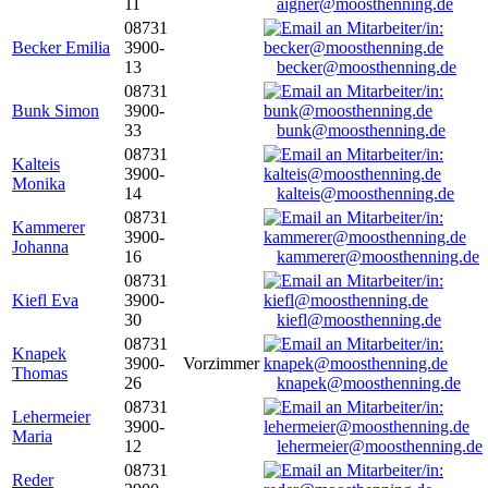
11
aigner@moosthenning.de
08731
Becker Emilia
3900-
13
becker@moosthenning.de
08731
Bunk Simon
3900-
33
bunk@moosthenning.de
08731
Kalteis
3900-
Monika
14
kalteis@moosthenning.de
08731
Kammerer
3900-
Johanna
16
kammerer@moosthenning.de
08731
Kiefl Eva
3900-
30
kiefl@moosthenning.de
08731
Knapek
3900-
Vorzimmer
Thomas
26
knapek@moosthenning.de
08731
Lehermeier
3900-
Maria
12
lehermeier@moosthenning.de
08731
Reder