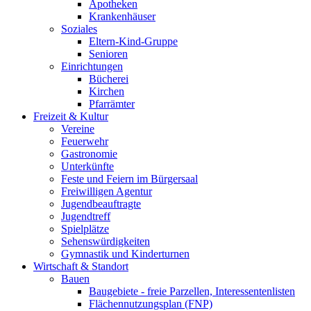
Apotheken
Krankenhäuser
Soziales
Eltern-Kind-Gruppe
Senioren
Einrichtungen
Bücherei
Kirchen
Pfarrämter
Freizeit & Kultur
Vereine
Feuerwehr
Gastronomie
Unterkünfte
Feste und Feiern im Bürgersaal
Freiwilligen Agentur
Jugendbeauftragte
Jugendtreff
Spielplätze
Sehenswürdigkeiten
Gymnastik und Kinderturnen
Wirtschaft & Standort
Bauen
Baugebiete - freie Parzellen, Interessentenlisten
Flächennutzungsplan (FNP)