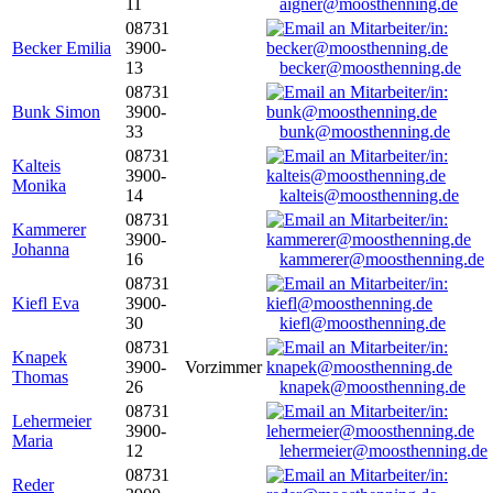
11
aigner@moosthenning.de
08731
Becker Emilia
3900-
13
becker@moosthenning.de
08731
Bunk Simon
3900-
33
bunk@moosthenning.de
08731
Kalteis
3900-
Monika
14
kalteis@moosthenning.de
08731
Kammerer
3900-
Johanna
16
kammerer@moosthenning.de
08731
Kiefl Eva
3900-
30
kiefl@moosthenning.de
08731
Knapek
3900-
Vorzimmer
Thomas
26
knapek@moosthenning.de
08731
Lehermeier
3900-
Maria
12
lehermeier@moosthenning.de
08731
Reder