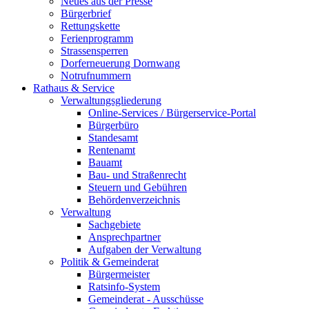
Neues aus der Presse
Bürgerbrief
Rettungskette
Ferienprogramm
Strassensperren
Dorferneuerung Dornwang
Notrufnummern
Rathaus & Service
Verwaltungsgliederung
Online-Services / Bürgerservice-Portal
Bürgerbüro
Standesamt
Rentenamt
Bauamt
Bau- und Straßenrecht
Steuern und Gebühren
Behördenverzeichnis
Verwaltung
Sachgebiete
Ansprechpartner
Aufgaben der Verwaltung
Politik & Gemeinderat
Bürgermeister
Ratsinfo-System
Gemeinderat - Ausschüsse