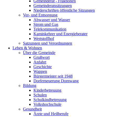
Gemeinderat - Fraktionen
Gemeinderatssitzungen
Niederschriften öffentliche Sitzungen
Ver- und Entsorgung
Abwasser und Wasser
Strom und Gas
Telekommunikation
Kaminkehrer und Energieberater
Wertstoffhof
Satzungen und Verordnungen
Leben & Wohnen
Über die Gemeinde
Grußwort
Anfahrt
Geschichte
Wappen
Bürgermeister seit 1948
Dorferneuerung Dornwang
Bildung
Kinderbetreuung
Schulen
Schulkindbetreuung
Volkshochschule
Gesundheit
Ärzte und Heilberufe