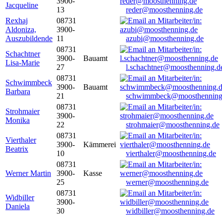
3900-
Jacqueline
13
reder@moosthenning.de
Rexhaj
08731
Aldoniza,
3900-
Auszubildende
11
azubi@moosthenning.de
08731
Schachtner
3900-
Bauamt
Lisa-Marie
27
l.schachtner@moosthenning.d
08731
Schwimmbeck
3900-
Bauamt
Barbara
21
schwimmbeck@moosthenning
08731
Strohmaier
3900-
Monika
22
strohmaier@moosthenning.de
08731
Vierthaler
3900-
Kämmerei
Beatrix
10
vierthaler@moosthenning.de
08731
Werner Martin
3900-
Kasse
25
werner@moosthenning.de
08731
Widbiller
3900-
Daniela
30
widbiller@moosthenning.de