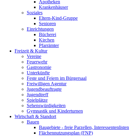
Apotheken
Krankenhäuser
Soziales
Eltern-Kind-Gruppe
Senioren
Einrichtungen
Bücherei
Kirchen
Pfarrämter
Freizeit & Kultur
Vereine
Feuerwehr
Gastronomie
Unterkünfte
Feste und Feiern im Bürgersaal
Freiwilligen Agentur
Jugendbeauftragte
Jugendtreff
Spielplätze
Sehenswürdigkeiten
Gymnastik und Kinderturnen
Wirtschaft & Standort
Bauen
Baugebiete - freie Parzellen, Interessentenlisten
Flächennutzungsplan (FNP)