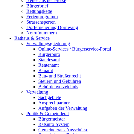
Neues aus der Presse
Bürgerbrief
Rettungskette
Ferienprogramm
Strassensperren
Dorferneuerung Dornwang
Notrufnummern
Rathaus & Service
Verwaltungsgliederung
Online-Services / Bürgerservice-Portal
Bürgerbüro
Standesamt
Rentenamt
Bauamt
Bau- und Straßenrecht
Steuern und Gebühren
Behördenverzeichnis
Verwaltung
Sachgebiete
Ansprechpartner
Aufgaben der Verwaltung
Politik & Gemeinderat
Bürgermeister
Ratsinfo-System
Gemeinderat - Ausschüsse