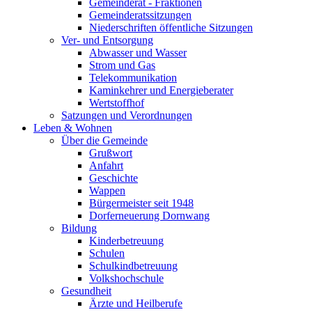
Gemeinderat - Fraktionen
Gemeinderatssitzungen
Niederschriften öffentliche Sitzungen
Ver- und Entsorgung
Abwasser und Wasser
Strom und Gas
Telekommunikation
Kaminkehrer und Energieberater
Wertstoffhof
Satzungen und Verordnungen
Leben & Wohnen
Über die Gemeinde
Grußwort
Anfahrt
Geschichte
Wappen
Bürgermeister seit 1948
Dorferneuerung Dornwang
Bildung
Kinderbetreuung
Schulen
Schulkindbetreuung
Volkshochschule
Gesundheit
Ärzte und Heilberufe