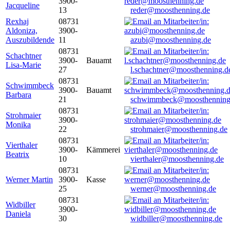
3900-
Jacqueline
13
reder@moosthenning.de
Rexhaj
08731
Aldoniza,
3900-
Auszubildende
11
azubi@moosthenning.de
08731
Schachtner
3900-
Bauamt
Lisa-Marie
27
l.schachtner@moosthenning.d
08731
Schwimmbeck
3900-
Bauamt
Barbara
21
schwimmbeck@moosthenning
08731
Strohmaier
3900-
Monika
22
strohmaier@moosthenning.de
08731
Vierthaler
3900-
Kämmerei
Beatrix
10
vierthaler@moosthenning.de
08731
Werner Martin
3900-
Kasse
25
werner@moosthenning.de
08731
Widbiller
3900-
Daniela
30
widbiller@moosthenning.de