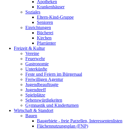
Apotheken
Krankenhäuser
Soziales
Eltern-Kind-Gruppe
Senioren
Einrichtungen
Bücherei
Kirchen
Pfarrämter
Freizeit & Kultur
Vereine
Feuerwehr
Gastronomie
Unterkünfte
Feste und Feiern im Bürgersaal
Freiwilligen Agentur
Jugendbeauftragte
Jugendtreff
Spielplätze
Sehenswürdigkeiten
Gymnastik und Kinderturnen
Wirtschaft & Standort
Bauen
Baugebiete - freie Parzellen, Interessentenlisten
Flächennutzungsplan (FNP)