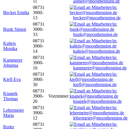
11
aigner@moosthenning.de
08731
Becker Emilia
3900-
13
becker@moosthenning.de
08731
Bunk Simon
3900-
33
bunk@moosthenning.de
08731
Kalteis
3900-
Monika
14
kalteis@moosthenning.de
08731
Kammerer
3900-
Johanna
16
kammerer@moosthenning.de
08731
Kiefl Eva
3900-
30
kiefl@moosthenning.de
08731
Knapek
3900-
Vorzimmer
Thomas
26
knapek@moosthenning.de
08731
Lehermeier
3900-
Maria
12
lehermeier@moosthenning.de
08731
Reder