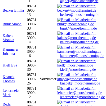
11
aigner@moosthenning.de
08731
Becker Emilia
3900-
13
becker@moosthenning.de
08731
Bunk Simon
3900-
33
bunk@moosthenning.de
08731
Kalteis
3900-
Monika
14
kalteis@moosthenning.de
08731
Kammerer
3900-
Johanna
16
kammerer@moosthenning.de
08731
Kiefl Eva
3900-
30
kiefl@moosthenning.de
08731
Knapek
3900-
Vorzimmer
Thomas
26
knapek@moosthenning.de
08731
Lehermeier
3900-
Maria
12
lehermeier@moosthenning.de
08731
Reder