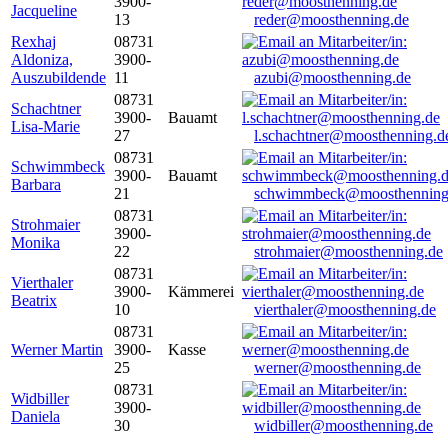
3900-
Jacqueline
13
reder@moosthenning.de
Rexhaj
08731
Aldoniza,
3900-
Auszubildende
11
azubi@moosthenning.de
08731
Schachtner
3900-
Bauamt
Lisa-Marie
27
l.schachtner@moosthenning.d
08731
Schwimmbeck
3900-
Bauamt
Barbara
21
schwimmbeck@moosthenning
08731
Strohmaier
3900-
Monika
22
strohmaier@moosthenning.de
08731
Vierthaler
3900-
Kämmerei
Beatrix
10
vierthaler@moosthenning.de
08731
Werner Martin
3900-
Kasse
25
werner@moosthenning.de
08731
Widbiller
3900-
Daniela
30
widbiller@moosthenning.de