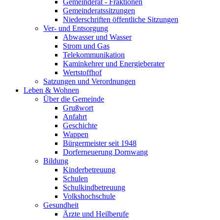
Gemeinderat - Fraktionen
Gemeinderatssitzungen
Niederschriften öffentliche Sitzungen
Ver- und Entsorgung
Abwasser und Wasser
Strom und Gas
Telekommunikation
Kaminkehrer und Energieberater
Wertstoffhof
Satzungen und Verordnungen
Leben & Wohnen
Über die Gemeinde
Grußwort
Anfahrt
Geschichte
Wappen
Bürgermeister seit 1948
Dorferneuerung Dornwang
Bildung
Kinderbetreuung
Schulen
Schulkindbetreuung
Volkshochschule
Gesundheit
Ärzte und Heilberufe