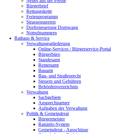
Neues aus der Presse
Bürgerbrief
Rettungskette
Ferienprogramm
Strassensperren
Dorferneuerung Dornwang
Notrufnummern
Rathaus & Service
Verwaltungsgliederung
Online-Services / Bürgerservice-Portal
Bürgerbüro
Standesamt
Rentenamt
Bauamt
Bau- und Straßenrecht
Steuern und Gebühren
Behördenverzeichnis
Verwaltung
Sachgebiete
Ansprechpartner
Aufgaben der Verwaltung
Politik & Gemeinderat
Bürgermeister
Ratsinfo-System
Gemeinderat - Ausschüsse