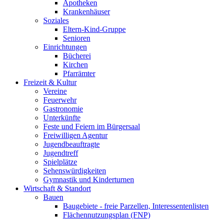
Apotheken
Krankenhäuser
Soziales
Eltern-Kind-Gruppe
Senioren
Einrichtungen
Bücherei
Kirchen
Pfarrämter
Freizeit & Kultur
Vereine
Feuerwehr
Gastronomie
Unterkünfte
Feste und Feiern im Bürgersaal
Freiwilligen Agentur
Jugendbeauftragte
Jugendtreff
Spielplätze
Sehenswürdigkeiten
Gymnastik und Kinderturnen
Wirtschaft & Standort
Bauen
Baugebiete - freie Parzellen, Interessentenlisten
Flächennutzungsplan (FNP)