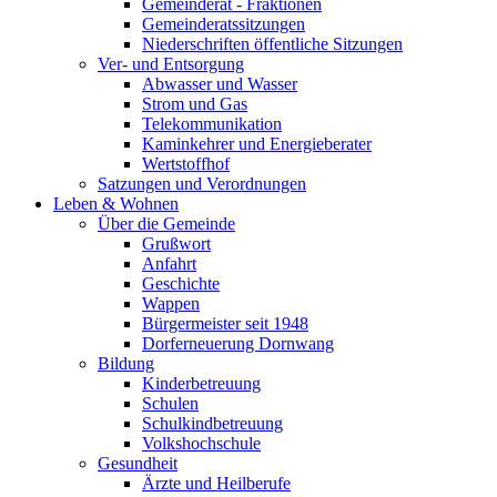
Gemeinderat - Fraktionen
Gemeinderatssitzungen
Niederschriften öffentliche Sitzungen
Ver- und Entsorgung
Abwasser und Wasser
Strom und Gas
Telekommunikation
Kaminkehrer und Energieberater
Wertstoffhof
Satzungen und Verordnungen
Leben & Wohnen
Über die Gemeinde
Grußwort
Anfahrt
Geschichte
Wappen
Bürgermeister seit 1948
Dorferneuerung Dornwang
Bildung
Kinderbetreuung
Schulen
Schulkindbetreuung
Volkshochschule
Gesundheit
Ärzte und Heilberufe