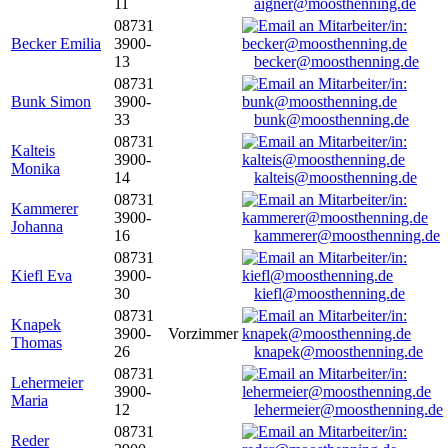
11
aigner@moosthenning.de
08731
Becker Emilia
3900-
13
becker@moosthenning.de
08731
Bunk Simon
3900-
33
bunk@moosthenning.de
08731
Kalteis
3900-
Monika
14
kalteis@moosthenning.de
08731
Kammerer
3900-
Johanna
16
kammerer@moosthenning.de
08731
Kiefl Eva
3900-
30
kiefl@moosthenning.de
08731
Knapek
3900-
Vorzimmer
Thomas
26
knapek@moosthenning.de
08731
Lehermeier
3900-
Maria
12
lehermeier@moosthenning.de
08731
Reder