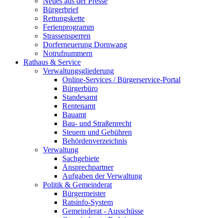
Neues aus der Presse
Bürgerbrief
Rettungskette
Ferienprogramm
Strassensperren
Dorferneuerung Dornwang
Notrufnummern
Rathaus & Service
Verwaltungsgliederung
Online-Services / Bürgerservice-Portal
Bürgerbüro
Standesamt
Rentenamt
Bauamt
Bau- und Straßenrecht
Steuern und Gebühren
Behördenverzeichnis
Verwaltung
Sachgebiete
Ansprechpartner
Aufgaben der Verwaltung
Politik & Gemeinderat
Bürgermeister
Ratsinfo-System
Gemeinderat - Ausschüsse