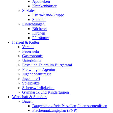
Apotheken
Krankenhäuser
Soziales
Eltern-Kind-Gruppe
Senioren
Einrichtungen
Bücherei
Kirchen
Pfarrämter
Freizeit & Kultur
Vereine
Feuerwehr
Gastronomie
Unterkünfte
Feste und Feiern im Bürgersaal
Freiwilligen Agentur
Jugendbeauftragte
Jugendtreff
Spielplätze
Sehenswürdigkeiten
Gymnastik und Kinderturnen
Wirtschaft & Standort
Bauen
Baugebiete - freie Parzellen, Interessentenlisten
Flächennutzungsplan (FNP)