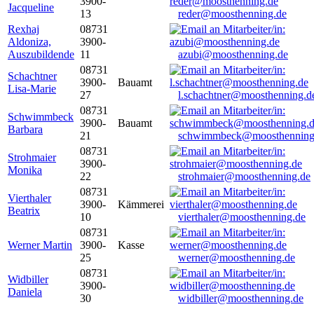
3900-
Jacqueline
13
reder@moosthenning.de
Rexhaj
08731
Aldoniza,
3900-
Auszubildende
11
azubi@moosthenning.de
08731
Schachtner
3900-
Bauamt
Lisa-Marie
27
l.schachtner@moosthenning.d
08731
Schwimmbeck
3900-
Bauamt
Barbara
21
schwimmbeck@moosthenning
08731
Strohmaier
3900-
Monika
22
strohmaier@moosthenning.de
08731
Vierthaler
3900-
Kämmerei
Beatrix
10
vierthaler@moosthenning.de
08731
Werner Martin
3900-
Kasse
25
werner@moosthenning.de
08731
Widbiller
3900-
Daniela
30
widbiller@moosthenning.de