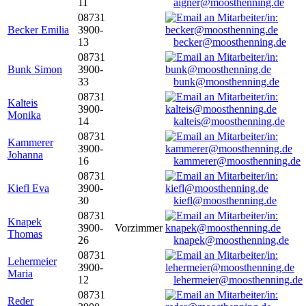
11
aigner@moosthenning.de
08731
Becker Emilia
3900-
13
becker@moosthenning.de
08731
Bunk Simon
3900-
33
bunk@moosthenning.de
08731
Kalteis
3900-
Monika
14
kalteis@moosthenning.de
08731
Kammerer
3900-
Johanna
16
kammerer@moosthenning.de
08731
Kiefl Eva
3900-
30
kiefl@moosthenning.de
08731
Knapek
3900-
Vorzimmer
Thomas
26
knapek@moosthenning.de
08731
Lehermeier
3900-
Maria
12
lehermeier@moosthenning.de
08731
Reder