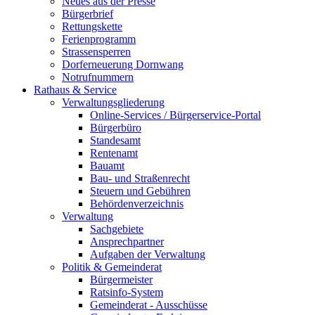
Neues aus der Presse
Bürgerbrief
Rettungskette
Ferienprogramm
Strassensperren
Dorferneuerung Dornwang
Notrufnummern
Rathaus & Service
Verwaltungsgliederung
Online-Services / Bürgerservice-Portal
Bürgerbüro
Standesamt
Rentenamt
Bauamt
Bau- und Straßenrecht
Steuern und Gebühren
Behördenverzeichnis
Verwaltung
Sachgebiete
Ansprechpartner
Aufgaben der Verwaltung
Politik & Gemeinderat
Bürgermeister
Ratsinfo-System
Gemeinderat - Ausschüsse