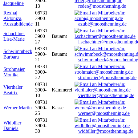
3900-
Jacqueline
13
reder@moosthenning.de
Rexhaj
08731
Aldoniza,
3900-
Auszubildende
11
azubi@moosthenning.de
08731
Schachtner
3900-
Bauamt
Lisa-Marie
27
l.schachtner@moosthenning.d
08731
Schwimmbeck
3900-
Bauamt
Barbara
21
schwimmbeck@moosthenning
08731
Strohmaier
3900-
Monika
22
strohmaier@moosthenning.de
08731
Vierthaler
3900-
Kämmerei
Beatrix
10
vierthaler@moosthenning.de
08731
Werner Martin
3900-
Kasse
25
werner@moosthenning.de
08731
Widbiller
3900-
Daniela
30
widbiller@moosthenning.de