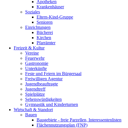
Apotheken
Krankenhäuser
Soziales
Eltern-Kind-Gruppe
Senioren
Einrichtungen
Bücherei
Kirchen
Pfarrämter
Freizeit & Kultur
Vereine
Feuerwehr
Gastronomie
Unterkünfte
Feste und Feiern im Bürgersaal
Freiwilligen Agentur
Jugendbeauftragte
Jugendtreff
Spielplätze
Sehenswürdigkeiten
Gymnastik und Kinderturnen
Wirtschaft & Standort
Bauen
Baugebiete - freie Parzellen, Interessentenlisten
Flächennutzungsplan (FNP)