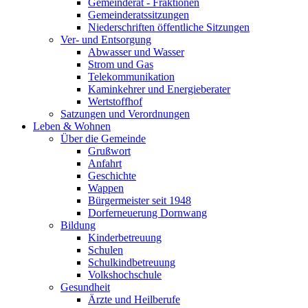
Gemeinderat - Fraktionen
Gemeinderatssitzungen
Niederschriften öffentliche Sitzungen
Ver- und Entsorgung
Abwasser und Wasser
Strom und Gas
Telekommunikation
Kaminkehrer und Energieberater
Wertstoffhof
Satzungen und Verordnungen
Leben & Wohnen
Über die Gemeinde
Grußwort
Anfahrt
Geschichte
Wappen
Bürgermeister seit 1948
Dorferneuerung Dornwang
Bildung
Kinderbetreuung
Schulen
Schulkindbetreuung
Volkshochschule
Gesundheit
Ärzte und Heilberufe