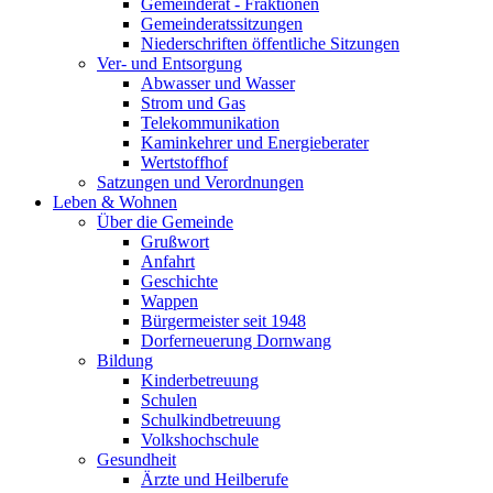
Gemeinderat - Fraktionen
Gemeinderatssitzungen
Niederschriften öffentliche Sitzungen
Ver- und Entsorgung
Abwasser und Wasser
Strom und Gas
Telekommunikation
Kaminkehrer und Energieberater
Wertstoffhof
Satzungen und Verordnungen
Leben & Wohnen
Über die Gemeinde
Grußwort
Anfahrt
Geschichte
Wappen
Bürgermeister seit 1948
Dorferneuerung Dornwang
Bildung
Kinderbetreuung
Schulen
Schulkindbetreuung
Volkshochschule
Gesundheit
Ärzte und Heilberufe