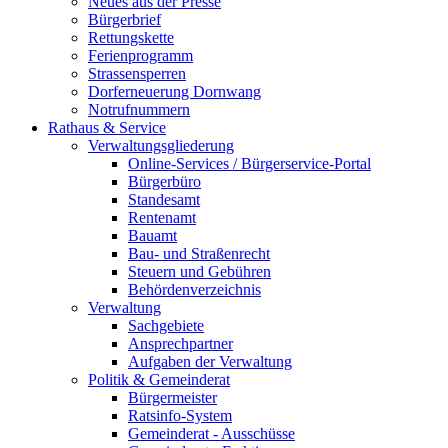
Neues aus der Presse
Bürgerbrief
Rettungskette
Ferienprogramm
Strassensperren
Dorferneuerung Dornwang
Notrufnummern
Rathaus & Service
Verwaltungsgliederung
Online-Services / Bürgerservice-Portal
Bürgerbüro
Standesamt
Rentenamt
Bauamt
Bau- und Straßenrecht
Steuern und Gebühren
Behördenverzeichnis
Verwaltung
Sachgebiete
Ansprechpartner
Aufgaben der Verwaltung
Politik & Gemeinderat
Bürgermeister
Ratsinfo-System
Gemeinderat - Ausschüsse