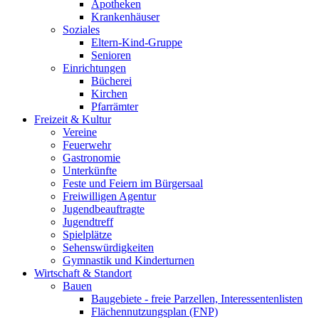
Apotheken
Krankenhäuser
Soziales
Eltern-Kind-Gruppe
Senioren
Einrichtungen
Bücherei
Kirchen
Pfarrämter
Freizeit & Kultur
Vereine
Feuerwehr
Gastronomie
Unterkünfte
Feste und Feiern im Bürgersaal
Freiwilligen Agentur
Jugendbeauftragte
Jugendtreff
Spielplätze
Sehenswürdigkeiten
Gymnastik und Kinderturnen
Wirtschaft & Standort
Bauen
Baugebiete - freie Parzellen, Interessentenlisten
Flächennutzungsplan (FNP)