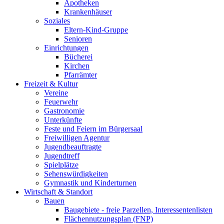
Apotheken
Krankenhäuser
Soziales
Eltern-Kind-Gruppe
Senioren
Einrichtungen
Bücherei
Kirchen
Pfarrämter
Freizeit & Kultur
Vereine
Feuerwehr
Gastronomie
Unterkünfte
Feste und Feiern im Bürgersaal
Freiwilligen Agentur
Jugendbeauftragte
Jugendtreff
Spielplätze
Sehenswürdigkeiten
Gymnastik und Kinderturnen
Wirtschaft & Standort
Bauen
Baugebiete - freie Parzellen, Interessentenlisten
Flächennutzungsplan (FNP)