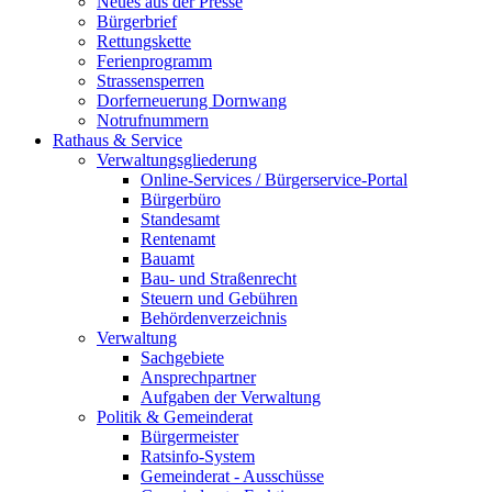
Neues aus der Presse
Bürgerbrief
Rettungskette
Ferienprogramm
Strassensperren
Dorferneuerung Dornwang
Notrufnummern
Rathaus & Service
Verwaltungsgliederung
Online-Services / Bürgerservice-Portal
Bürgerbüro
Standesamt
Rentenamt
Bauamt
Bau- und Straßenrecht
Steuern und Gebühren
Behördenverzeichnis
Verwaltung
Sachgebiete
Ansprechpartner
Aufgaben der Verwaltung
Politik & Gemeinderat
Bürgermeister
Ratsinfo-System
Gemeinderat - Ausschüsse