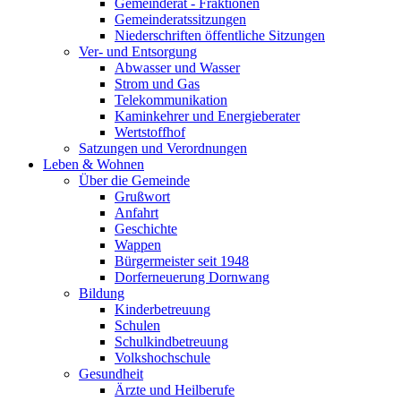
Gemeinderat - Fraktionen
Gemeinderatssitzungen
Niederschriften öffentliche Sitzungen
Ver- und Entsorgung
Abwasser und Wasser
Strom und Gas
Telekommunikation
Kaminkehrer und Energieberater
Wertstoffhof
Satzungen und Verordnungen
Leben & Wohnen
Über die Gemeinde
Grußwort
Anfahrt
Geschichte
Wappen
Bürgermeister seit 1948
Dorferneuerung Dornwang
Bildung
Kinderbetreuung
Schulen
Schulkindbetreuung
Volkshochschule
Gesundheit
Ärzte und Heilberufe