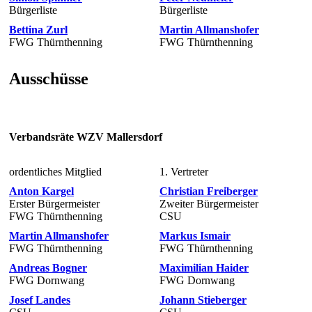
Bürgerliste
Bürgerliste
Bettina Zurl
Martin Allmanshofer
FWG Thürnthenning
FWG Thürnthenning
Ausschüsse
Verbandsräte WZV Mallersdorf
ordentliches Mitglied
1. Vertreter
Anton Kargel
Christian Freiberger
Erster Bürgermeister
Zweiter Bürgermeister
FWG Thürnthenning
CSU
Martin Allmanshofer
Markus Ismair
FWG Thürnthenning
FWG Thürnthenning
Andreas Bogner
Maximilian Haider
FWG Dornwang
FWG Dornwang
Josef Landes
Johann Stieberger