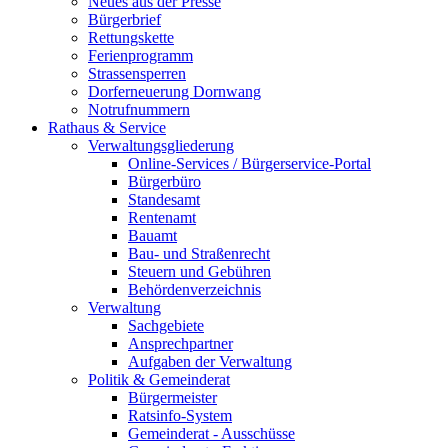
Neues aus der Presse
Bürgerbrief
Rettungskette
Ferienprogramm
Strassensperren
Dorferneuerung Dornwang
Notrufnummern
Rathaus & Service
Verwaltungsgliederung
Online-Services / Bürgerservice-Portal
Bürgerbüro
Standesamt
Rentenamt
Bauamt
Bau- und Straßenrecht
Steuern und Gebühren
Behördenverzeichnis
Verwaltung
Sachgebiete
Ansprechpartner
Aufgaben der Verwaltung
Politik & Gemeinderat
Bürgermeister
Ratsinfo-System
Gemeinderat - Ausschüsse