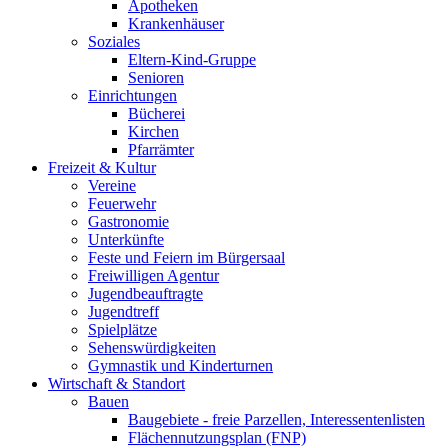
Apotheken
Krankenhäuser
Soziales
Eltern-Kind-Gruppe
Senioren
Einrichtungen
Bücherei
Kirchen
Pfarrämter
Freizeit & Kultur
Vereine
Feuerwehr
Gastronomie
Unterkünfte
Feste und Feiern im Bürgersaal
Freiwilligen Agentur
Jugendbeauftragte
Jugendtreff
Spielplätze
Sehenswürdigkeiten
Gymnastik und Kinderturnen
Wirtschaft & Standort
Bauen
Baugebiete - freie Parzellen, Interessentenlisten
Flächennutzungsplan (FNP)