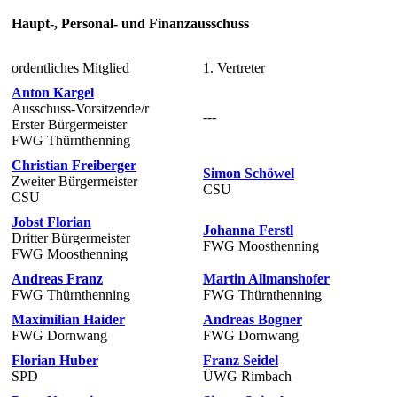
Haupt-, Personal- und Finanzausschuss
ordentliches Mitglied
1. Vertreter
Anton Kargel
Ausschuss-Vorsitzende/r
---
Erster Bürgermeister
FWG Thürnthenning
Christian Freiberger
Simon Schöwel
Zweiter Bürgermeister
CSU
CSU
Jobst Florian
Johanna Ferstl
Dritter Bürgermeister
FWG Moosthenning
FWG Moosthenning
Andreas Franz
Martin Allmanshofer
FWG Thürnthenning
FWG Thürnthenning
Maximilian Haider
Andreas Bogner
FWG Dornwang
FWG Dornwang
Florian Huber
Franz Seidel
SPD
ÜWG Rimbach