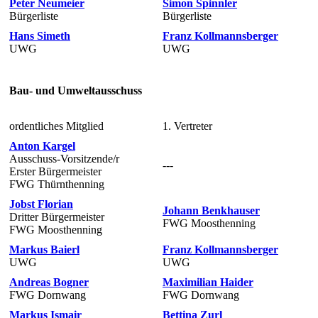
Peter Neumeier
Simon Spinnler
Bürgerliste
Bürgerliste
Hans Simeth
Franz Kollmannsberger
UWG
UWG
Bau- und Umweltausschuss
ordentliches Mitglied
1. Vertreter
Anton Kargel
Ausschuss-Vorsitzende/r
---
Erster Bürgermeister
FWG Thürnthenning
Jobst Florian
Johann Benkhauser
Dritter Bürgermeister
FWG Moosthenning
FWG Moosthenning
Markus Baierl
Franz Kollmannsberger
UWG
UWG
Andreas Bogner
Maximilian Haider
FWG Dornwang
FWG Dornwang
Markus Ismair
Bettina Zurl