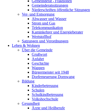
Gemeinderat - Fraktionen
Gemeinderatssitzungen
Niederschriften öffentliche Sitzungen
Ver- und Entsorgung
Abwasser und Wasser
Strom und Gas
Telekommunikation
Kaminkehrer und Energieberater
Wertstoffhof
Satzungen und Verordnungen
Leben & Wohnen
Über die Gemeinde
Grußwort
Anfahrt
Geschichte
Wappen
Bürgermeister seit 1948
Dorferneuerung Dornwang
Bildung
Kinderbetreuung
Schulen
Schulkindbetreuung
Volkshochschule
Gesundheit
Ärzte und Heilberufe