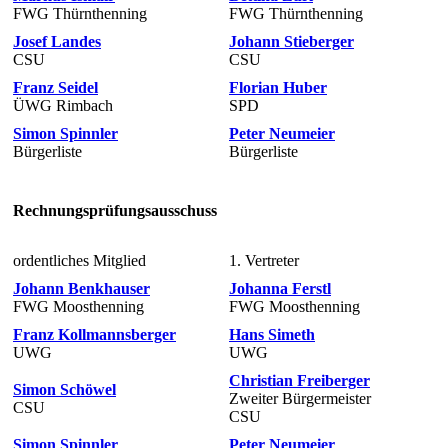
FWG Thürnthenning
FWG Thürnthenning
Josef Landes
Johann Stieberger
CSU
CSU
Franz Seidel
Florian Huber
ÜWG Rimbach
SPD
Simon Spinnler
Peter Neumeier
Bürgerliste
Bürgerliste
Rechnungsprüfungsausschuss
ordentliches Mitglied
1. Vertreter
Johann Benkhauser
Johanna Ferstl
FWG Moosthenning
FWG Moosthenning
Franz Kollmannsberger
Hans Simeth
UWG
UWG
Christian Freiberger
Simon Schöwel
Zweiter Bürgermeister
CSU
CSU
Simon Spinnler
Peter Neumeier