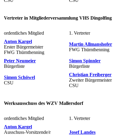
CSU
CSU
Vertreter in Mitgliederversammlung VHS Dingolfing
ordentliches Mitglied
1. Vertreter
Anton Kargel
Martin Allmanshofer
Erster Bürgermeister
FWG Thürnthenning
FWG Thürnthenning
Peter Neumeier
Simon Spinnler
Bürgerliste
Bürgerliste
Christian Freiberger
Simon Schöwel
Zweiter Bürgermeister
CSU
CSU
Werksausschuss des WZV Mallersdorf
ordentliches Mitglied
1. Vertreter
Anton Kargel
Ausschuss-Vorsitzende/r
Josef Landes