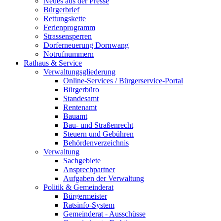
Neues aus der Presse
Bürgerbrief
Rettungskette
Ferienprogramm
Strassensperren
Dorferneuerung Dornwang
Notrufnummern
Rathaus & Service
Verwaltungsgliederung
Online-Services / Bürgerservice-Portal
Bürgerbüro
Standesamt
Rentenamt
Bauamt
Bau- und Straßenrecht
Steuern und Gebühren
Behördenverzeichnis
Verwaltung
Sachgebiete
Ansprechpartner
Aufgaben der Verwaltung
Politik & Gemeinderat
Bürgermeister
Ratsinfo-System
Gemeinderat - Ausschüsse