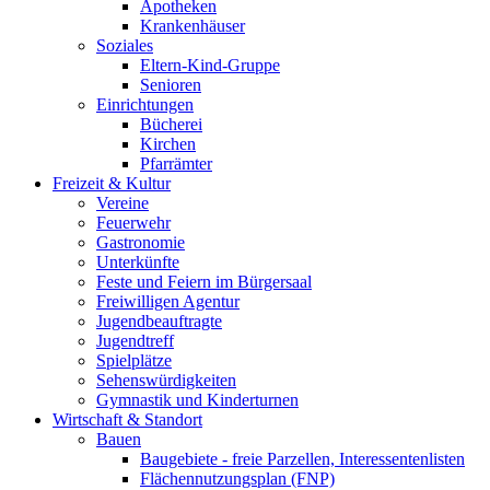
Apotheken
Krankenhäuser
Soziales
Eltern-Kind-Gruppe
Senioren
Einrichtungen
Bücherei
Kirchen
Pfarrämter
Freizeit & Kultur
Vereine
Feuerwehr
Gastronomie
Unterkünfte
Feste und Feiern im Bürgersaal
Freiwilligen Agentur
Jugendbeauftragte
Jugendtreff
Spielplätze
Sehenswürdigkeiten
Gymnastik und Kinderturnen
Wirtschaft & Standort
Bauen
Baugebiete - freie Parzellen, Interessentenlisten
Flächennutzungsplan (FNP)