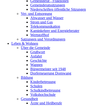
Gemeinderat - Fraktionen
Gemeinderatssitzungen
Niederschriften öffentliche Sitzungen
Ver- und Entsorgung
Abwasser und Wasser
Strom und Gas
Telekommunikation
Kaminkehrer und Energieberater
Wertstoffhof
Satzungen und Verordnungen
Leben & Wohnen
Über die Gemeinde
Grußwort
Anfahrt
Geschichte
Wappen
Bürgermeister seit 1948
Dorferneuerung Dornwang
Bildung
Kinderbetreuung
Schulen
Schulkindbetreuung
Volkshochschule
Gesundheit
Ärzte und Heilberufe