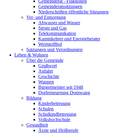
Gemeinderat - Fraktionen
Gemeinderatssitzungen
Niederschriften öffentliche Sitzungen
Ver- und Entsorgung
Abwasser und Wasser
Strom und Gas
Telekommunikation
Kaminkehrer und Energieberater
Wertstoffhof
Satzungen und Verordnungen
Leben & Wohnen
Über die Gemeinde
Grußwort
Anfahrt
Geschichte
Wappen
Bürgermeister seit 1948
Dorferneuerung Dornwang
Bildung
Kinderbetreuung
Schulen
Schulkindbetreuung
Volkshochschule
Gesundheit
Ärzte und Heilberufe