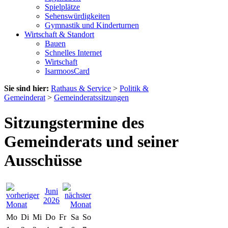
Spielplätze
Sehenswürdigkeiten
Gymnastik und Kinderturnen
Wirtschaft & Standort
Bauen
Schnelles Internet
Wirtschaft
IsarmoosCard
Sie sind hier:
Rathaus & Service
>
Politik &
Gemeinderat
>
Gemeinderatssitzungen
Sitzungstermine des
Gemeinderats und seiner
Ausschüsse
Juni
2026
Mo
Di
Mi
Do
Fr
Sa
So