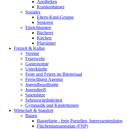
Apotheken
Krankenhäuser
Soziales
Eltern-Kind-Gruppe
Senioren
Einrichtungen
Bücherei
Kirchen
Pfarrämter
Freizeit & Kultur
Vereine
Feuerwehr
Gastronomie
Unterkünfte
Feste und Feiern im Bürgersaal
Freiwilligen Agentur
Jugendbeauftragte
Jugendtreff
Spielplätze
Sehenswürdigkeiten
Gymnastik und Kinderturnen
Wirtschaft & Standort
Bauen
Baugebiete - freie Parzellen, Interessentenlisten
Flächennutzungsplan (FNP)