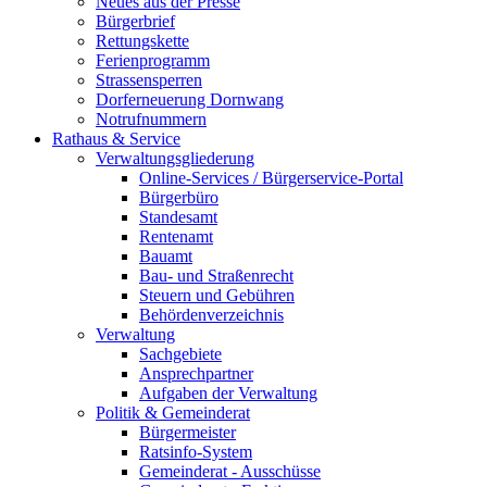
Neues aus der Presse
Bürgerbrief
Rettungskette
Ferienprogramm
Strassensperren
Dorferneuerung Dornwang
Notrufnummern
Rathaus & Service
Verwaltungsgliederung
Online-Services / Bürgerservice-Portal
Bürgerbüro
Standesamt
Rentenamt
Bauamt
Bau- und Straßenrecht
Steuern und Gebühren
Behördenverzeichnis
Verwaltung
Sachgebiete
Ansprechpartner
Aufgaben der Verwaltung
Politik & Gemeinderat
Bürgermeister
Ratsinfo-System
Gemeinderat - Ausschüsse