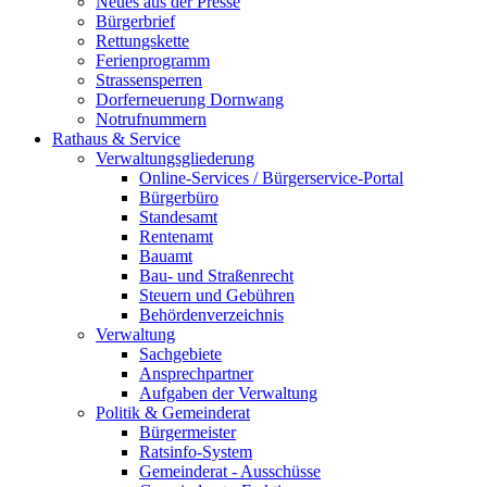
Neues aus der Presse
Bürgerbrief
Rettungskette
Ferienprogramm
Strassensperren
Dorferneuerung Dornwang
Notrufnummern
Rathaus & Service
Verwaltungsgliederung
Online-Services / Bürgerservice-Portal
Bürgerbüro
Standesamt
Rentenamt
Bauamt
Bau- und Straßenrecht
Steuern und Gebühren
Behördenverzeichnis
Verwaltung
Sachgebiete
Ansprechpartner
Aufgaben der Verwaltung
Politik & Gemeinderat
Bürgermeister
Ratsinfo-System
Gemeinderat - Ausschüsse