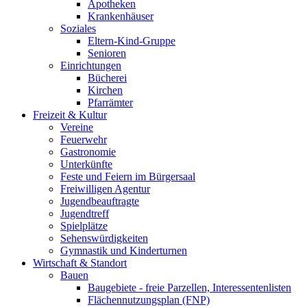
Apotheken
Krankenhäuser
Soziales
Eltern-Kind-Gruppe
Senioren
Einrichtungen
Bücherei
Kirchen
Pfarrämter
Freizeit & Kultur
Vereine
Feuerwehr
Gastronomie
Unterkünfte
Feste und Feiern im Bürgersaal
Freiwilligen Agentur
Jugendbeauftragte
Jugendtreff
Spielplätze
Sehenswürdigkeiten
Gymnastik und Kinderturnen
Wirtschaft & Standort
Bauen
Baugebiete - freie Parzellen, Interessentenlisten
Flächennutzungsplan (FNP)