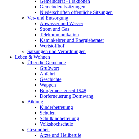
Gemeinderat - Fraktionen
Gemeinderatssitzungen
Niederschriften öffentliche Sitzungen
Ver- und Entsorgung
Abwasser und Wasser
Strom und Gas
Telekommunikation
Kaminkehrer und Energieberater
Wertstoffhof
Satzungen und Verordnungen
Leben & Wohnen
Über die Gemeinde
Grußwort
Anfahrt
Geschichte
Wappen
Bürgermeister seit 1948
Dorferneuerung Dornwang
Bildung
Kinderbetreuung
Schulen
Schulkindbetreuung
Volkshochschule
Gesundheit
Ärzte und Heilberufe