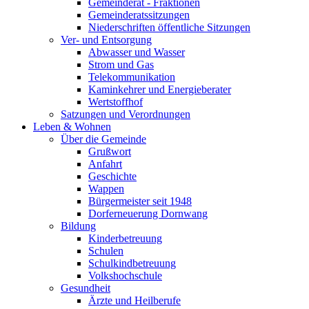
Gemeinderat - Fraktionen
Gemeinderatssitzungen
Niederschriften öffentliche Sitzungen
Ver- und Entsorgung
Abwasser und Wasser
Strom und Gas
Telekommunikation
Kaminkehrer und Energieberater
Wertstoffhof
Satzungen und Verordnungen
Leben & Wohnen
Über die Gemeinde
Grußwort
Anfahrt
Geschichte
Wappen
Bürgermeister seit 1948
Dorferneuerung Dornwang
Bildung
Kinderbetreuung
Schulen
Schulkindbetreuung
Volkshochschule
Gesundheit
Ärzte und Heilberufe