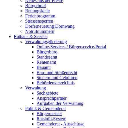
Neues aus der Presse
Bürgerbrief
Rettungskette
Ferienprogramm
Strassensperren
Dorferneuerung Dornwang
Notrufnummern
Rathaus & Service
Verwaltungsgliederung
Online-Services / Bürgerservice-Portal
Bürgerbüro
Standesamt
Rentenamt
Bauamt
Bau- und Straßenrecht
Steuern und Gebühren
Behördenverzeichnis
Verwaltung
Sachgebiete
Ansprechpartner
Aufgaben der Verwaltung
Politik & Gemeinderat
Bürgermeister
Ratsinfo-System
Gemeinderat - Ausschüsse