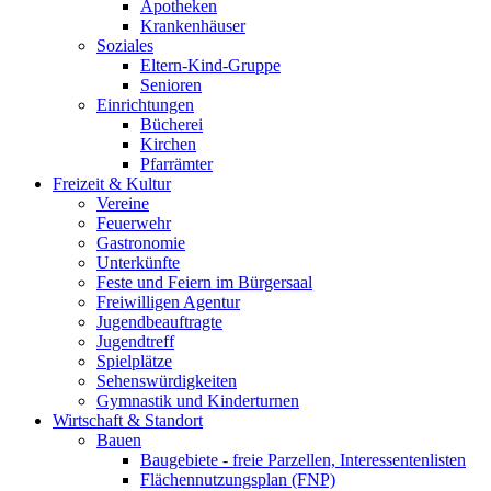
Apotheken
Krankenhäuser
Soziales
Eltern-Kind-Gruppe
Senioren
Einrichtungen
Bücherei
Kirchen
Pfarrämter
Freizeit & Kultur
Vereine
Feuerwehr
Gastronomie
Unterkünfte
Feste und Feiern im Bürgersaal
Freiwilligen Agentur
Jugendbeauftragte
Jugendtreff
Spielplätze
Sehenswürdigkeiten
Gymnastik und Kinderturnen
Wirtschaft & Standort
Bauen
Baugebiete - freie Parzellen, Interessentenlisten
Flächennutzungsplan (FNP)